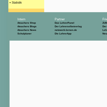
•
Statistik
Intern
Partner
Fri
4teachers Shop
Das LehrerPanel
ZU
4teachers Blogs
Der Lehrerselbstverlag
Der
4teachers News
netzwerk-lernen.de
Leh
Schulplaner
Die LehrerApp
Neu