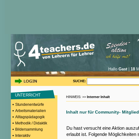
Hallo
Gast
|
18
Mi
SUCHE:
UNTERRICHT
HINWEIS: >>
Interner Inhalt
•
Stundenentwürfe
•
Arbeitsmaterialien
Inhalt nur für Community- Mitglied
•
Alltagspädagogik
•
Methodik / Didaktik
Du hast versucht eine Aktion auszu
•
Bildersammlung
erlaubt ist. Folgende Möglichkeiten 
•
Interaktiv