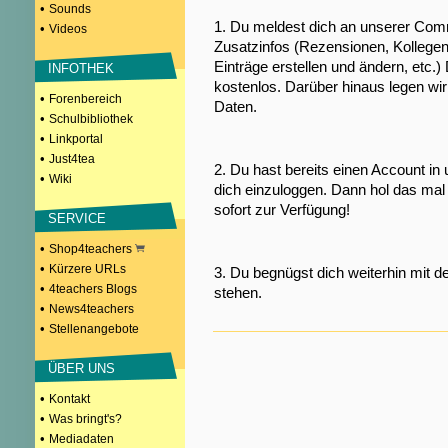
•
Sounds
1. Du meldest dich an unserer Comm
•
Videos
Zusatzinfos (Rezensionen, Kollegen
Einträge erstellen und ändern, etc.)
INFOTHEK
kostenlos. Darüber hinaus legen wi
•
Forenbereich
Daten.
•
Schulbibliothek
•
Linkportal
•
Just4tea
2. Du hast bereits einen Account in
•
Wiki
dich einzuloggen. Dann hol das mal 
sofort zur Verfügung!
SERVICE
•
Shop4teachers
•
Kürzere URLs
3. Du begnügst dich weiterhin mit d
•
4teachers Blogs
stehen.
•
News4teachers
•
Stellenangebote
ÜBER UNS
•
Kontakt
•
Was bringt's?
•
Mediadaten