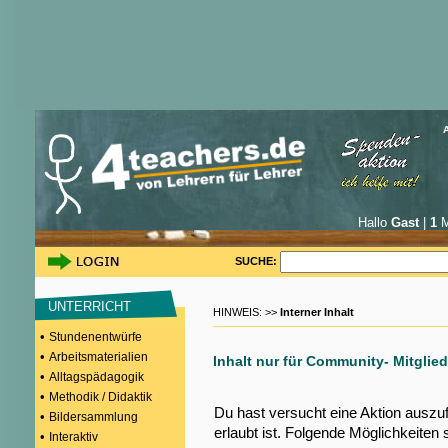
Hallo
Gast
|
1
M
SUCHE:
UNTERRICHT
HINWEIS: >>
Interner Inhalt
•
Stundenentwürfe
•
Arbeitsmaterialien
Inhalt nur für Community- Mitglied
•
Alltagspädagogik
•
Methodik / Didaktik
Du hast versucht eine Aktion auszu
•
Bildersammlung
erlaubt ist. Folgende Möglichkeiten 
•
Interaktiv