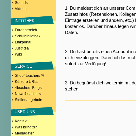
•
Sounds
1. Du meldest dich an unserer Comm
•
Videos
Zusatzinfos (Rezensionen, Kollegen
Einträge erstellen und ändern, etc.)
INFOTHEK
kostenlos. Darüber hinaus legen wi
•
Forenbereich
Daten.
•
Schulbibliothek
•
Linkportal
•
Just4tea
2. Du hast bereits einen Account in
•
Wiki
dich einzuloggen. Dann hol das mal 
sofort zur Verfügung!
SERVICE
•
Shop4teachers
•
Kürzere URLs
3. Du begnügst dich weiterhin mit d
•
4teachers Blogs
stehen.
•
News4teachers
•
Stellenangebote
ÜBER UNS
•
Kontakt
•
Was bringt's?
•
Mediadaten