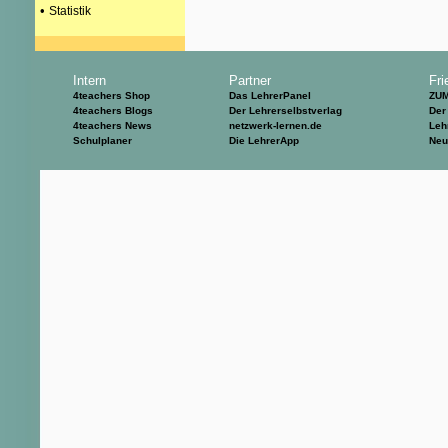
•
Statistik
Intern
Partner
Fri
4teachers Shop
Das LehrerPanel
ZU
4teachers Blogs
Der Lehrerselbstverlag
Der
4teachers News
netzwerk-lernen.de
Leh
Schulplaner
Die LehrerApp
Neu