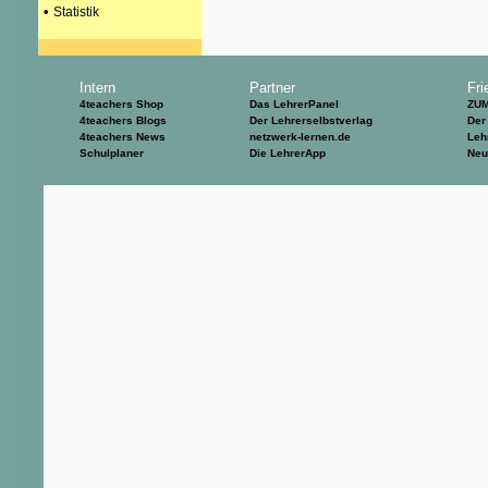
•
Statistik
Intern
Partner
Fri
4teachers Shop
Das LehrerPanel
ZU
4teachers Blogs
Der Lehrerselbstverlag
Der
4teachers News
netzwerk-lernen.de
Leh
Schulplaner
Die LehrerApp
Neu