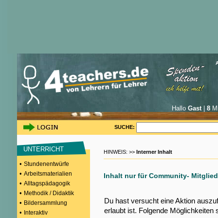
Hallo
Gast
|
8
Mi
SUCHE:
UNTERRICHT
HINWEIS: >>
Interner Inhalt
•
Stundenentwürfe
•
Arbeitsmaterialien
Inhalt nur für Community- Mitglied
•
Alltagspädagogik
•
Methodik / Didaktik
Du hast versucht eine Aktion auszu
•
Bildersammlung
erlaubt ist. Folgende Möglichkeiten 
•
Interaktiv