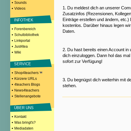
•
Sounds
1. Du meldest dich an unserer Comm
•
Videos
Zusatzinfos (Rezensionen, Kollegen
Einträge erstellen und ändern, etc.)
INFOTHEK
kostenlos. Darüber hinaus legen wi
•
Forenbereich
Daten.
•
Schulbibliothek
•
Linkportal
•
Just4tea
2. Du hast bereits einen Account in
•
Wiki
dich einzuloggen. Dann hol das mal 
sofort zur Verfügung!
SERVICE
•
Shop4teachers
•
Kürzere URLs
3. Du begnügst dich weiterhin mit d
•
4teachers Blogs
stehen.
•
News4teachers
•
Stellenangebote
ÜBER UNS
•
Kontakt
•
Was bringt's?
•
Mediadaten