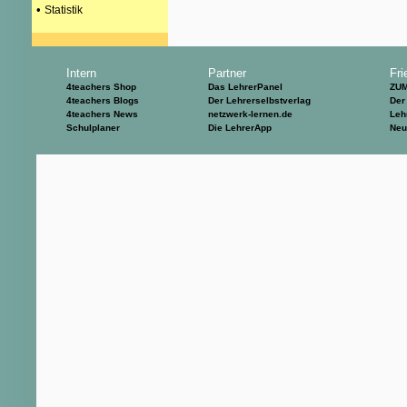
•
Statistik
Intern
Partner
Fri
4teachers Shop
Das LehrerPanel
ZU
4teachers Blogs
Der Lehrerselbstverlag
Der
4teachers News
netzwerk-lernen.de
Leh
Schulplaner
Die LehrerApp
Neu