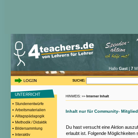
Hallo
Gast
|
7
Mi
SUCHE:
UNTERRICHT
HINWEIS: >>
Interner Inhalt
•
Stundenentwürfe
•
Arbeitsmaterialien
Inhalt nur für Community- Mitglied
•
Alltagspädagogik
•
Methodik / Didaktik
Du hast versucht eine Aktion auszu
•
Bildersammlung
erlaubt ist. Folgende Möglichkeiten 
•
Interaktiv