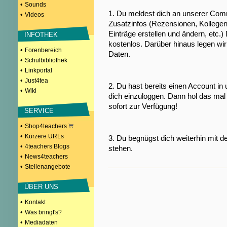
•
Sounds
1. Du meldest dich an unserer Comm
•
Videos
Zusatzinfos (Rezensionen, Kollegen
Einträge erstellen und ändern, etc.)
INFOTHEK
kostenlos. Darüber hinaus legen wi
•
Forenbereich
Daten.
•
Schulbibliothek
•
Linkportal
•
Just4tea
2. Du hast bereits einen Account in
•
Wiki
dich einzuloggen. Dann hol das mal 
sofort zur Verfügung!
SERVICE
•
Shop4teachers
•
Kürzere URLs
3. Du begnügst dich weiterhin mit d
•
4teachers Blogs
stehen.
•
News4teachers
•
Stellenangebote
ÜBER UNS
•
Kontakt
•
Was bringt's?
•
Mediadaten