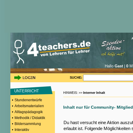
Hallo
Gast
|
0
Mi
SUCHE:
UNTERRICHT
HINWEIS: >>
Interner Inhalt
•
Stundenentwürfe
•
Arbeitsmaterialien
Inhalt nur für Community- Mitglied
•
Alltagspädagogik
•
Methodik / Didaktik
Du hast versucht eine Aktion auszu
•
Bildersammlung
erlaubt ist. Folgende Möglichkeiten 
•
Interaktiv