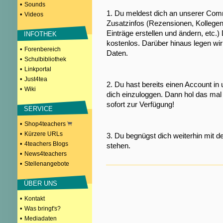
•
Sounds
1. Du meldest dich an unserer Comm
•
Videos
Zusatzinfos (Rezensionen, Kollegen
Einträge erstellen und ändern, etc.)
INFOTHEK
kostenlos. Darüber hinaus legen wi
•
Forenbereich
Daten.
•
Schulbibliothek
•
Linkportal
•
Just4tea
2. Du hast bereits einen Account in
•
Wiki
dich einzuloggen. Dann hol das mal 
sofort zur Verfügung!
SERVICE
•
Shop4teachers
•
Kürzere URLs
3. Du begnügst dich weiterhin mit d
•
4teachers Blogs
stehen.
•
News4teachers
•
Stellenangebote
ÜBER UNS
•
Kontakt
•
Was bringt's?
•
Mediadaten