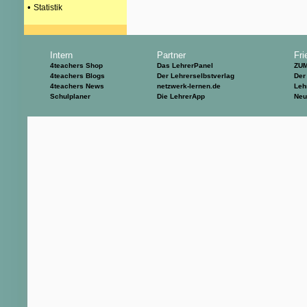
•
Statistik
Intern
Partner
Fri
4teachers Shop
Das LehrerPanel
ZU
4teachers Blogs
Der Lehrerselbstverlag
Der
4teachers News
netzwerk-lernen.de
Leh
Schulplaner
Die LehrerApp
Neu