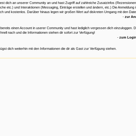
est dich an unserer Community an und hast Zugriff auf zahlreiche Zusatzinfos (Rezensionen
che etc.) und Interaktionen (Messaging, Einträge erstellen und ändern, etc.) Die Anmeldung is
ich und kostenlos. Darüber hinaus legen wir großen Wert auf diskreten Umgang mit den Date
-
zur A
 bereits einen Account in userer Community und hast lediglich vergessen dich einzuloggen. 
hnell nach und die Informationen stehen dir sofort zur Verfügung!
-
zum Login
ügst dich weiterhin mit den Informationen die dir als Gast zur Verfügung stehen.