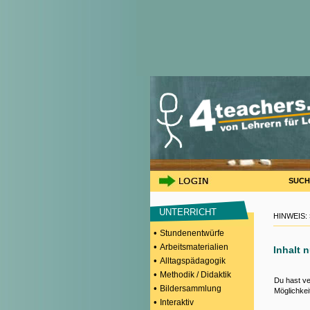
SUCH
UNTERRICHT
HINWEIS:
•
Stundenentwürfe
•
Arbeitsmaterialien
Inhalt 
•
Alltagspädagogik
•
Methodik / Didaktik
Du hast ve
•
Bildersammlung
Möglichkei
•
Interaktiv