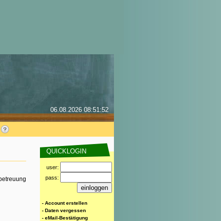
06.08.2026 08:51:52
QUICKLOGIN
user:
pass:
rbetreuung
- Account erstellen
- Daten vergessen
- eMail-Bestätigung