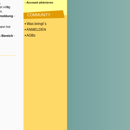
,
- Account aktivieren
t völlig
n.
COMMUNITY
nmeldung
-
• Was bringt´s
Dann hol
• ANMELDEN
• AGBs
 Bereich
-