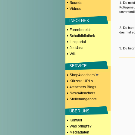
•
Sounds
1. Du meld
Kollegensu
•
Videos
unverbindl
INFOTHEK
2. Du hast
•
Forenbereich
das mal sc
•
Schulbibliothek
•
Linkportal
•
Just4tea
3. Du begn
•
Wiki
SERVICE
•
Shop4teachers
•
Kürzere URLs
•
4teachers Blogs
•
News4teachers
•
Stellenangebote
ÜBER UNS
•
Kontakt
•
Was bringt's?
•
Mediadaten