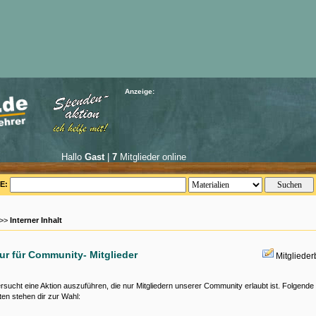
Anzeige:
Hallo
Gast
|
7
Mitglieder online
E:
 >>
Interner Inhalt
nur für Community- Mitglieder
Mitgliede
rsucht eine Aktion auszuführen, die nur Mitgliedern unserer Community erlaubt ist. Folgende
ten stehen dir zur Wahl: