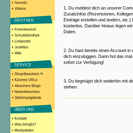
•
Sounds
1. Du meldest dich an unserer Comm
•
Videos
Zusatzinfos (Rezensionen, Kollegen
Einträge erstellen und ändern, etc.)
INFOTHEK
kostenlos. Darüber hinaus legen wi
•
Forenbereich
Daten.
•
Schulbibliothek
•
Linkportal
•
Just4tea
2. Du hast bereits einen Account in
•
Wiki
dich einzuloggen. Dann hol das mal 
sofort zur Verfügung!
SERVICE
•
Shop4teachers
•
Kürzere URLs
3. Du begnügst dich weiterhin mit d
•
4teachers Blogs
stehen.
•
News4teachers
•
Stellenangebote
ÜBER UNS
•
Kontakt
•
Was bringt's?
•
Mediadaten