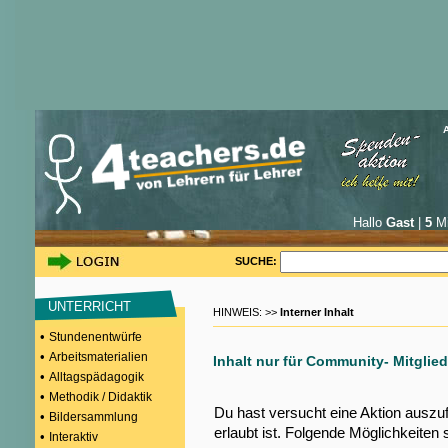
Hallo
Gast
|
5
Mi
SUCHE:
UNTERRICHT
HINWEIS: >>
Interner Inhalt
•
Stundenentwürfe
•
Arbeitsmaterialien
Inhalt nur für Community- Mitglied
•
Alltagspädagogik
•
Methodik / Didaktik
Du hast versucht eine Aktion auszu
•
Bildersammlung
erlaubt ist. Folgende Möglichkeiten 
•
Interaktiv