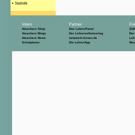
•
Statistik
Intern
Partner
Fri
4teachers Shop
Das LehrerPanel
ZU
4teachers Blogs
Der Lehrerselbstverlag
Der
4teachers News
netzwerk-lernen.de
Leh
Schulplaner
Die LehrerApp
Neu