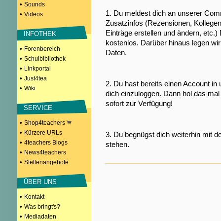
•
Sounds
1. Du meldest dich an unserer Comm
•
Videos
Zusatzinfos (Rezensionen, Kollegen
Einträge erstellen und ändern, etc.)
INFOTHEK
kostenlos. Darüber hinaus legen wi
•
Forenbereich
Daten.
•
Schulbibliothek
•
Linkportal
•
Just4tea
2. Du hast bereits einen Account in
•
Wiki
dich einzuloggen. Dann hol das mal 
sofort zur Verfügung!
SERVICE
•
Shop4teachers
•
Kürzere URLs
3. Du begnügst dich weiterhin mit d
•
4teachers Blogs
stehen.
•
News4teachers
•
Stellenangebote
ÜBER UNS
•
Kontakt
•
Was bringt's?
•
Mediadaten