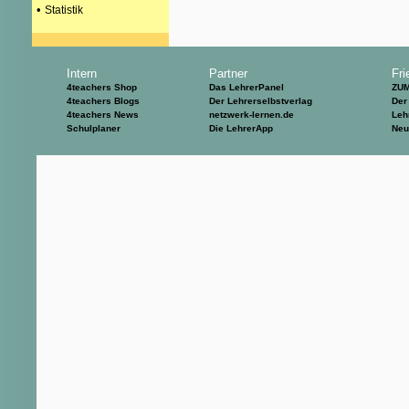
•
Statistik
Intern
Partner
Fri
4teachers Shop
Das LehrerPanel
ZU
4teachers Blogs
Der Lehrerselbstverlag
Der
4teachers News
netzwerk-lernen.de
Leh
Schulplaner
Die LehrerApp
Neu