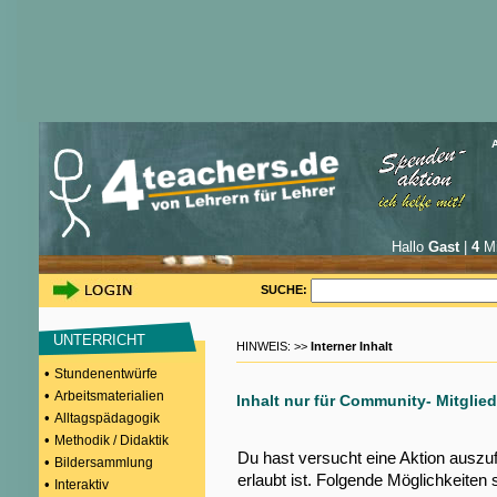
Hallo
Gast
|
4
Mi
SUCHE:
UNTERRICHT
HINWEIS: >>
Interner Inhalt
•
Stundenentwürfe
•
Arbeitsmaterialien
Inhalt nur für Community- Mitglied
•
Alltagspädagogik
•
Methodik / Didaktik
Du hast versucht eine Aktion auszu
•
Bildersammlung
erlaubt ist. Folgende Möglichkeiten 
•
Interaktiv