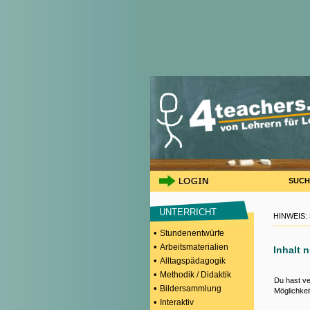
SUCH
UNTERRICHT
HINWEIS:
•
Stundenentwürfe
•
Arbeitsmaterialien
Inhalt 
•
Alltagspädagogik
•
Methodik / Didaktik
Du hast ve
•
Bildersammlung
Möglichkei
•
Interaktiv