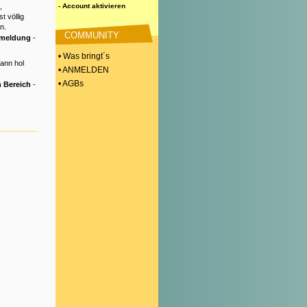
,
- Account aktivieren
t völlig
n.
COMMUNITY
nmeldung
-
• Was bringt´s
Dann hol
• ANMELDEN
• AGBs
 Bereich
-