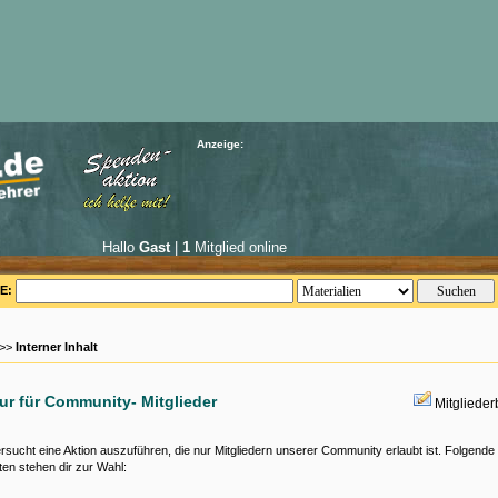
Anzeige:
Hallo
Gast
|
1
Mitglied online
E:
 >>
Interner Inhalt
nur für Community- Mitglieder
Mitgliede
rsucht eine Aktion auszuführen, die nur Mitgliedern unserer Community erlaubt ist. Folgende
ten stehen dir zur Wahl: