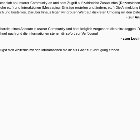
est dich an unserer Community an und hast Zugriff auf zahlreiche Zusatzinfos (Rezensionen
che etc.) und Interaktionen (Messaging, Einträge erstellen und ändern, etc.) Die Anmeldung is
ich und kostenlos. Darüber hinaus legen wir großen Wert auf diskreten Umgang mit den Date
-
zur A
 bereits einen Account in userer Community und hast lediglich vergessen dich einzuloggen. 
hnell nach und die Informationen stehen dir sofort zur Verfügung!
-
zum Login
ügst dich weiterhin mit den Informationen die dir als Gast zur Verfügung stehen.