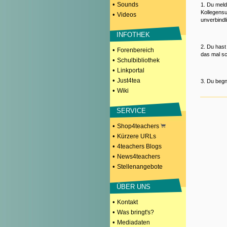
•
Sounds
1. Du meld
Kollegensu
•
Videos
unverbindl
INFOTHEK
2. Du hast
•
Forenbereich
das mal sc
•
Schulbibliothek
•
Linkportal
•
Just4tea
3. Du begn
•
Wiki
SERVICE
•
Shop4teachers
•
Kürzere URLs
•
4teachers Blogs
•
News4teachers
•
Stellenangebote
ÜBER UNS
•
Kontakt
•
Was bringt's?
•
Mediadaten