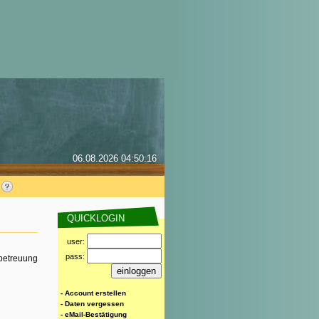
06.08.2026 04:50:16
QUICKLOGIN
user:
pass:
rbetreuung
- Account erstellen
- Daten vergessen
- eMail-Bestätigung