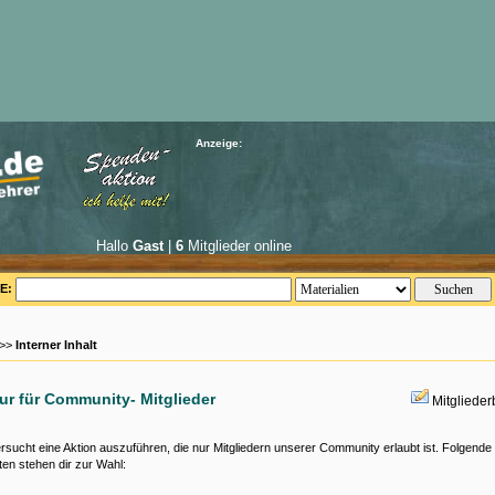
Anzeige:
Hallo
Gast
|
6
Mitglieder online
E:
 >>
Interner Inhalt
nur für Community- Mitglieder
Mitgliede
rsucht eine Aktion auszuführen, die nur Mitgliedern unserer Community erlaubt ist. Folgende
ten stehen dir zur Wahl: