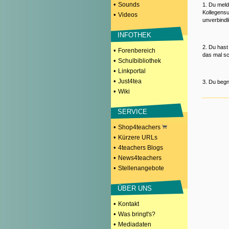
•
Sounds
1. Du meld
Kollegensu
•
Videos
unverbindl
INFOTHEK
2. Du hast
•
Forenbereich
das mal sc
•
Schulbibliothek
•
Linkportal
•
Just4tea
3. Du begn
•
Wiki
SERVICE
•
Shop4teachers
•
Kürzere URLs
•
4teachers Blogs
•
News4teachers
•
Stellenangebote
ÜBER UNS
•
Kontakt
•
Was bringt's?
•
Mediadaten