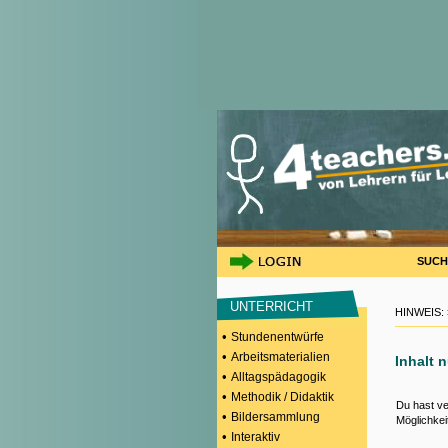
SUCH
UNTERRICHT
HINWEIS:
•
Stundenentwürfe
•
Arbeitsmaterialien
Inhalt 
•
Alltagspädagogik
•
Methodik / Didaktik
Du hast ve
•
Bildersammlung
Möglichkei
•
Interaktiv