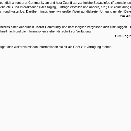
est dich an unserer Community an und hast Zugriff auf zahlreiche Zusatzinfos (Rezensionen
che etc.) und Interaktionen (Messaging, Einträge erstellen und ändern, etc.) Die Anmeldung is
ich und kostenlos. Darüber hinaus legen wir großen Wert auf diskreten Umgang mit den Date
-
zur A
 bereits einen Account in userer Community und hast lediglich vergessen dich einzuloggen. 
hnell nach und die Informationen stehen dir sofort zur Verfügung!
-
zum Login
ügst dich weiterhin mit den Informationen die dir als Gast zur Verfügung stehen.