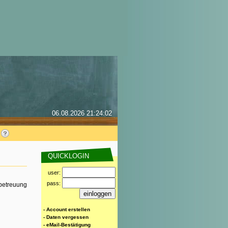
06.08.2026 21:24:02
QUICKLOGIN
user:
pass:
rbetreuung
- Account erstellen
- Daten vergessen
- eMail-Bestätigung