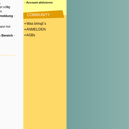
,
- Account aktivieren
t völlig
n.
COMMUNITY
nmeldung
-
• Was bringt´s
Dann hol
• ANMELDEN
• AGBs
 Bereich
-