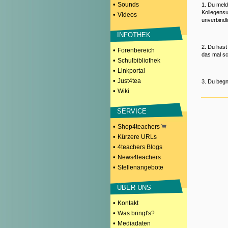
•
Sounds
1. Du meld
Kollegensu
•
Videos
unverbindl
INFOTHEK
2. Du hast
•
Forenbereich
das mal sc
•
Schulbibliothek
•
Linkportal
•
Just4tea
3. Du begn
•
Wiki
SERVICE
•
Shop4teachers
•
Kürzere URLs
•
4teachers Blogs
•
News4teachers
•
Stellenangebote
ÜBER UNS
•
Kontakt
•
Was bringt's?
•
Mediadaten