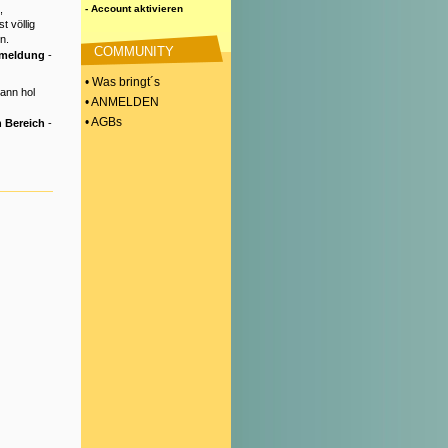
,
- Account aktivieren
t völlig
n.
COMMUNITY
nmeldung
-
• Was bringt´s
Dann hol
• ANMELDEN
• AGBs
 Bereich
-