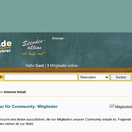
Anzeige:
Hallo
Gast
|
3
Mitglieder online
E:
 >>
Interner Inhalt
nur für Community- Mitglieder
Mitgliede
rsucht eine Aktion auszuführen, die nur Mitgliedern unserer Community erlaubt ist. Folgende
ten stehen dir zur Wahl: