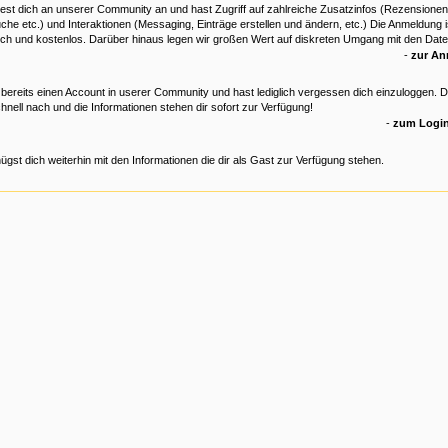
est dich an unserer Community an und hast Zugriff auf zahlreiche Zusatzinfos (Rezensionen
che etc.) und Interaktionen (Messaging, Einträge erstellen und ändern, etc.) Die Anmeldung is
ich und kostenlos. Darüber hinaus legen wir großen Wert auf diskreten Umgang mit den Date
-
zur A
 bereits einen Account in userer Community und hast lediglich vergessen dich einzuloggen. 
hnell nach und die Informationen stehen dir sofort zur Verfügung!
-
zum Login
ügst dich weiterhin mit den Informationen die dir als Gast zur Verfügung stehen.