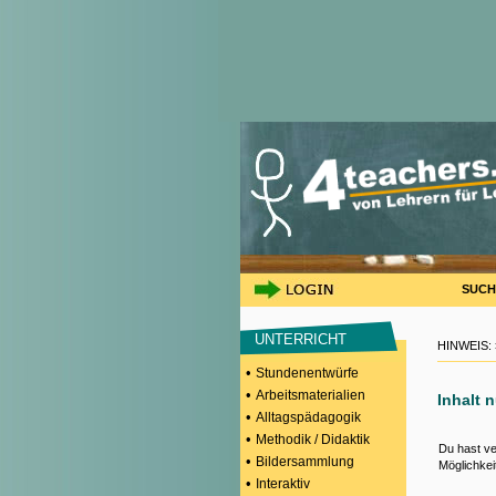
SUCH
UNTERRICHT
HINWEIS:
•
Stundenentwürfe
•
Arbeitsmaterialien
Inhalt 
•
Alltagspädagogik
•
Methodik / Didaktik
Du hast ve
•
Bildersammlung
Möglichkei
•
Interaktiv