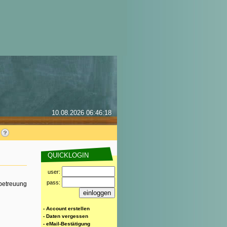
10.08.2026 06:46:18
QUICKLOGIN
user:
pass:
rbetreuung
- Account erstellen
- Daten vergessen
- eMail-Bestätigung