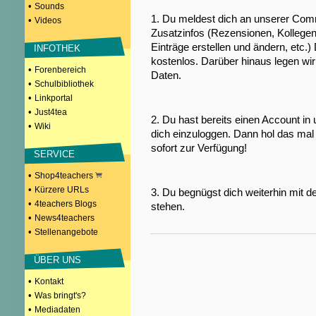
•
Sounds
1. Du meldest dich an unserer Comm
•
Videos
Zusatzinfos (Rezensionen, Kollegen
Einträge erstellen und ändern, etc.)
INFOTHEK
kostenlos. Darüber hinaus legen wi
•
Forenbereich
Daten.
•
Schulbibliothek
•
Linkportal
•
Just4tea
2. Du hast bereits einen Account in
•
Wiki
dich einzuloggen. Dann hol das mal 
sofort zur Verfügung!
SERVICE
•
Shop4teachers
•
Kürzere URLs
3. Du begnügst dich weiterhin mit d
•
4teachers Blogs
stehen.
•
News4teachers
•
Stellenangebote
ÜBER UNS
•
Kontakt
•
Was bringt's?
•
Mediadaten