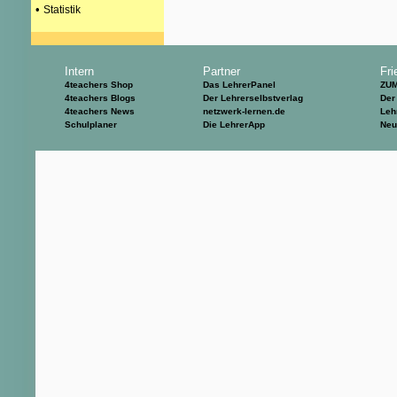
•
Statistik
Intern
Partner
Fri
4teachers Shop
Das LehrerPanel
ZU
4teachers Blogs
Der Lehrerselbstverlag
Der
4teachers News
netzwerk-lernen.de
Leh
Schulplaner
Die LehrerApp
Neu