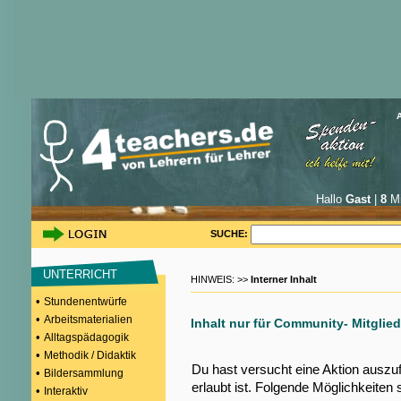
Hallo
Gast
|
8
Mi
SUCHE:
UNTERRICHT
HINWEIS: >>
Interner Inhalt
•
Stundenentwürfe
•
Arbeitsmaterialien
Inhalt nur für Community- Mitglied
•
Alltagspädagogik
•
Methodik / Didaktik
Du hast versucht eine Aktion auszu
•
Bildersammlung
erlaubt ist. Folgende Möglichkeiten 
•
Interaktiv