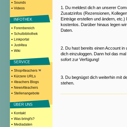
•
Sounds
1. Du meldest dich an unserer Comm
•
Videos
Zusatzinfos (Rezensionen, Kollegen
Einträge erstellen und ändern, etc.)
INFOTHEK
kostenlos. Darüber hinaus legen wi
•
Forenbereich
Daten.
•
Schulbibliothek
•
Linkportal
•
Just4tea
2. Du hast bereits einen Account in
•
Wiki
dich einzuloggen. Dann hol das mal 
sofort zur Verfügung!
SERVICE
•
Shop4teachers
•
Kürzere URLs
3. Du begnügst dich weiterhin mit d
•
4teachers Blogs
stehen.
•
News4teachers
•
Stellenangebote
ÜBER UNS
•
Kontakt
•
Was bringt's?
•
Mediadaten