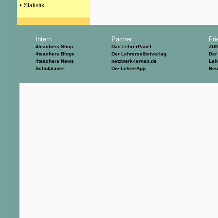
•
Statistik
Intern
Partner
Fri
4teachers Shop
Das LehrerPanel
ZU
4teachers Blogs
Der Lehrerselbstverlag
Der
4teachers News
netzwerk-lernen.de
Leh
Schulplaner
Die LehrerApp
Neu