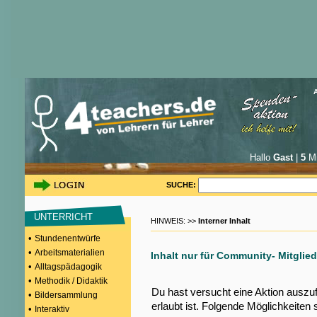
Hallo
Gast
|
5
Mi
SUCHE:
UNTERRICHT
HINWEIS: >>
Interner Inhalt
•
Stundenentwürfe
•
Arbeitsmaterialien
Inhalt nur für Community- Mitglied
•
Alltagspädagogik
•
Methodik / Didaktik
Du hast versucht eine Aktion auszu
•
Bildersammlung
erlaubt ist. Folgende Möglichkeiten 
•
Interaktiv