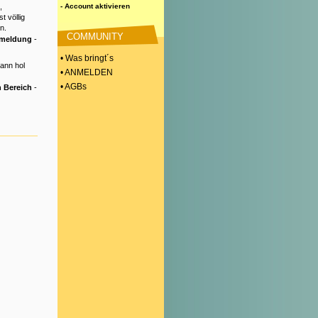
,
- Account aktivieren
t völlig
n.
COMMUNITY
nmeldung
-
• Was bringt´s
Dann hol
• ANMELDEN
• AGBs
 Bereich
-