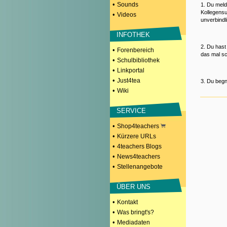
•
Sounds
1. Du meld
Kollegensu
•
Videos
unverbindl
INFOTHEK
2. Du hast
•
Forenbereich
das mal sc
•
Schulbibliothek
•
Linkportal
•
Just4tea
3. Du begn
•
Wiki
SERVICE
•
Shop4teachers
•
Kürzere URLs
•
4teachers Blogs
•
News4teachers
•
Stellenangebote
ÜBER UNS
•
Kontakt
•
Was bringt's?
•
Mediadaten