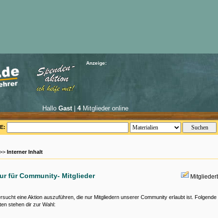
Anzeige:
Hallo
Gast
|
4
Mitglieder online
E:
 >>
Interner Inhalt
nur für Community- Mitglieder
Mitgliede
rsucht eine Aktion auszuführen, die nur Mitgliedern unserer Community erlaubt ist. Folgende
ten stehen dir zur Wahl: