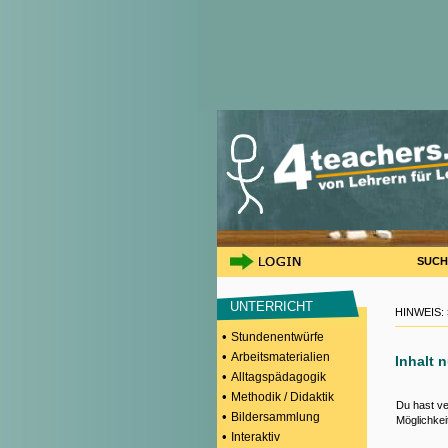
SUCH
UNTERRICHT
HINWEIS:
•
Stundenentwürfe
•
Arbeitsmaterialien
Inhalt 
•
Alltagspädagogik
•
Methodik / Didaktik
Du hast ve
•
Bildersammlung
Möglichkei
•
Interaktiv