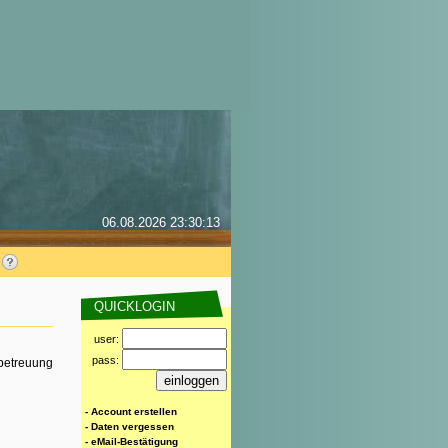
06.08.2026 23:30:13
QUICKLOGIN
user:
pass:
rbetreuung
- Account erstellen
- Daten vergessen
- eMail-Bestätigung