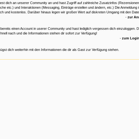
est dich an unserer Community an und hast Zugriff auf zahlreiche Zusatzinfos (Rezensionen
che etc.) und Interaktionen (Messaging, Einträge erstellen und ändern, etc.) Die Anmeldung is
ich und kostenlos. Darüber hinaus legen wir großen Wert auf diskreten Umgang mit den Date
-
zur A
 bereits einen Account in userer Community und hast lediglich vergessen dich einzuloggen. 
hnell nach und die Informationen stehen dir sofort zur Verfügung!
-
zum Login
ügst dich weiterhin mit den Informationen die dir als Gast zur Verfügung stehen.