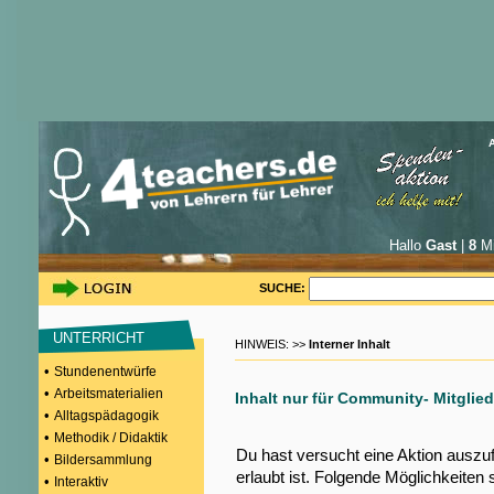
Hallo
Gast
|
8
Mi
SUCHE:
UNTERRICHT
HINWEIS: >>
Interner Inhalt
•
Stundenentwürfe
•
Arbeitsmaterialien
Inhalt nur für Community- Mitglied
•
Alltagspädagogik
•
Methodik / Didaktik
Du hast versucht eine Aktion auszu
•
Bildersammlung
erlaubt ist. Folgende Möglichkeiten 
•
Interaktiv