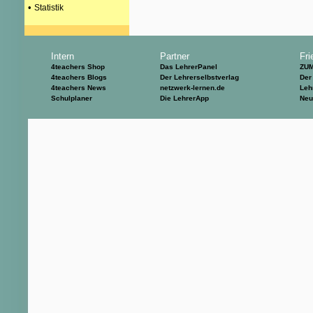
•
Statistik
Intern
Partner
Fri
4teachers Shop
Das LehrerPanel
ZU
4teachers Blogs
Der Lehrerselbstverlag
Der
4teachers News
netzwerk-lernen.de
Leh
Schulplaner
Die LehrerApp
Neu