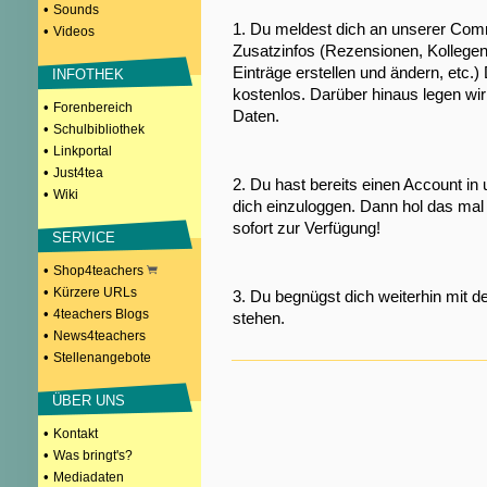
•
Sounds
1. Du meldest dich an unserer Comm
•
Videos
Zusatzinfos (Rezensionen, Kollegen
Einträge erstellen und ändern, etc.)
INFOTHEK
kostenlos. Darüber hinaus legen wi
•
Forenbereich
Daten.
•
Schulbibliothek
•
Linkportal
•
Just4tea
2. Du hast bereits einen Account in
•
Wiki
dich einzuloggen. Dann hol das mal 
sofort zur Verfügung!
SERVICE
•
Shop4teachers
•
Kürzere URLs
3. Du begnügst dich weiterhin mit d
•
4teachers Blogs
stehen.
•
News4teachers
•
Stellenangebote
ÜBER UNS
•
Kontakt
•
Was bringt's?
•
Mediadaten