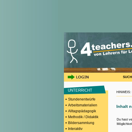
SUCH
UNTERRICHT
HINWEIS:
•
Stundenentwürfe
•
Arbeitsmaterialien
Inhalt 
•
Alltagspädagogik
•
Methodik / Didaktik
Du hast ve
•
Bildersammlung
Möglichkei
•
Interaktiv