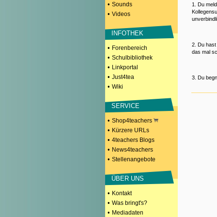
•
Sounds
1. Du meld
Kollegensu
•
Videos
unverbindl
INFOTHEK
2. Du hast
•
Forenbereich
das mal sc
•
Schulbibliothek
•
Linkportal
•
Just4tea
3. Du begn
•
Wiki
SERVICE
•
Shop4teachers
•
Kürzere URLs
•
4teachers Blogs
•
News4teachers
•
Stellenangebote
ÜBER UNS
•
Kontakt
•
Was bringt's?
•
Mediadaten