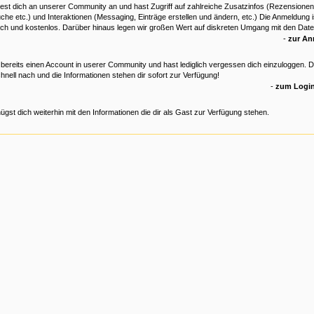
est dich an unserer Community an und hast Zugriff auf zahlreiche Zusatzinfos (Rezensionen
che etc.) und Interaktionen (Messaging, Einträge erstellen und ändern, etc.) Die Anmeldung is
ich und kostenlos. Darüber hinaus legen wir großen Wert auf diskreten Umgang mit den Date
-
zur A
 bereits einen Account in userer Community und hast lediglich vergessen dich einzuloggen. 
hnell nach und die Informationen stehen dir sofort zur Verfügung!
-
zum Login
ügst dich weiterhin mit den Informationen die dir als Gast zur Verfügung stehen.