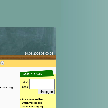
10.08.2026 05:00:06
QUICKLOGIN
user:
pass:
rbetreuung
- Account erstellen
- Daten vergessen
- eMail-Bestätigung