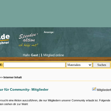
Anzeige:
Hallo
Gast
|
1
Mitglied online
E:
 >>
Interner Inhalt
nur für Community- Mitglieder
Mitgliede
rsucht eine Aktion auszuführen, die nur Mitgliedern unserer Community erlaubt ist. Folgende
ten stehen dir zur Wahl: