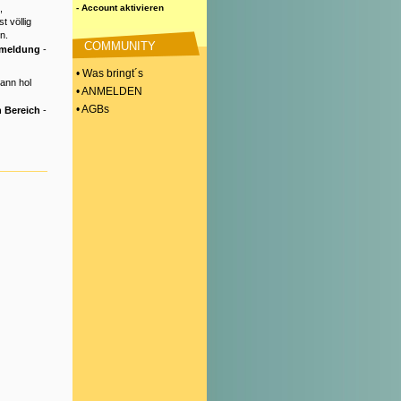
,
- Account aktivieren
t völlig
n.
COMMUNITY
nmeldung
-
• Was bringt´s
Dann hol
• ANMELDEN
• AGBs
 Bereich
-