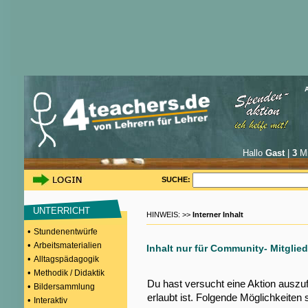
Hallo
Gast
|
3
Mi
SUCHE:
UNTERRICHT
HINWEIS: >>
Interner Inhalt
•
Stundenentwürfe
•
Arbeitsmaterialien
Inhalt nur für Community- Mitglied
•
Alltagspädagogik
•
Methodik / Didaktik
Du hast versucht eine Aktion auszu
•
Bildersammlung
erlaubt ist. Folgende Möglichkeiten 
•
Interaktiv