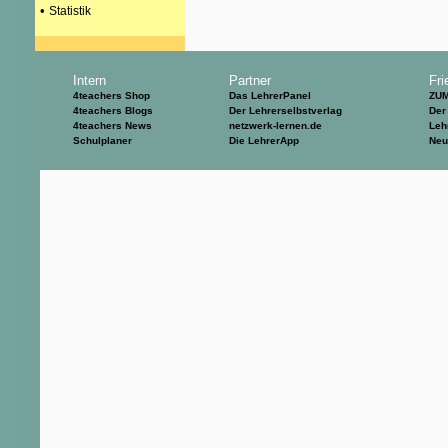
•
Statistik
Intern
Partner
Fri
4teachers Shop
Das LehrerPanel
ZU
4teachers Blogs
Der Lehrerselbstverlag
Der
4teachers News
netzwerk-lernen.de
Leh
Schulplaner
Die LehrerApp
Neu