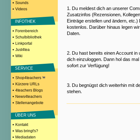
•
Sounds
1. Du meldest dich an unserer Comm
•
Videos
Zusatzinfos (Rezensionen, Kollegen
Einträge erstellen und ändern, etc.)
INFOTHEK
kostenlos. Darüber hinaus legen wi
•
Forenbereich
Daten.
•
Schulbibliothek
•
Linkportal
•
Just4tea
2. Du hast bereits einen Account in
•
Wiki
dich einzuloggen. Dann hol das mal 
sofort zur Verfügung!
SERVICE
•
Shop4teachers
•
Kürzere URLs
3. Du begnügst dich weiterhin mit d
•
4teachers Blogs
stehen.
•
News4teachers
•
Stellenangebote
ÜBER UNS
•
Kontakt
•
Was bringt's?
•
Mediadaten