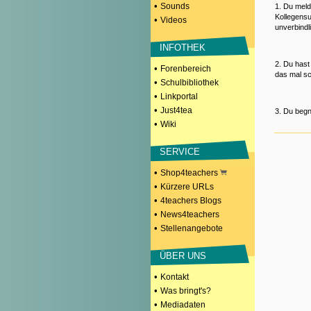
•
Sounds
1. Du meld
Kollegensu
•
Videos
unverbindl
INFOTHEK
2. Du hast
•
Forenbereich
das mal sc
•
Schulbibliothek
•
Linkportal
•
Just4tea
3. Du begn
•
Wiki
SERVICE
•
Shop4teachers
•
Kürzere URLs
•
4teachers Blogs
•
News4teachers
•
Stellenangebote
ÜBER UNS
•
Kontakt
•
Was bringt's?
•
Mediadaten