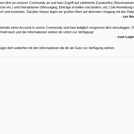
est dich an unserer Community an und hast Zugriff auf zahlreiche Zusatzinfos (Rezensionen
che etc.) und Interaktionen (Messaging, Einträge erstellen und ändern, etc.) Die Anmeldung is
ich und kostenlos. Darüber hinaus legen wir großen Wert auf diskreten Umgang mit den Date
-
zur A
 bereits einen Account in userer Community und hast lediglich vergessen dich einzuloggen. 
hnell nach und die Informationen stehen dir sofort zur Verfügung!
-
zum Login
ügst dich weiterhin mit den Informationen die dir als Gast zur Verfügung stehen.