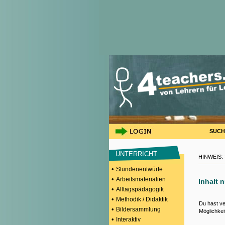
SUCH
UNTERRICHT
HINWEIS:
•
Stundenentwürfe
•
Arbeitsmaterialien
Inhalt 
•
Alltagspädagogik
•
Methodik / Didaktik
Du hast ve
•
Bildersammlung
Möglichkei
•
Interaktiv