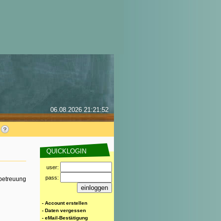
06.08.2026 21:21:52
QUICKLOGIN
user:
pass:
rbetreuung
- Account erstellen
- Daten vergessen
- eMail-Bestätigung