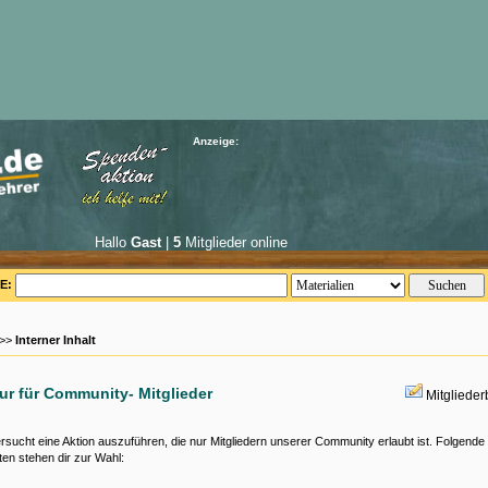
Anzeige:
Hallo
Gast
|
5
Mitglieder online
E:
 >>
Interner Inhalt
nur für Community- Mitglieder
Mitgliede
rsucht eine Aktion auszuführen, die nur Mitgliedern unserer Community erlaubt ist. Folgende
ten stehen dir zur Wahl: