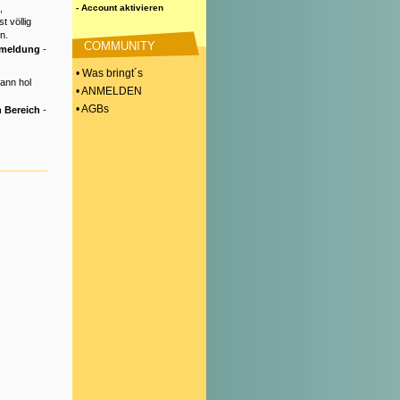
,
- Account aktivieren
t völlig
n.
COMMUNITY
nmeldung
-
• Was bringt´s
Dann hol
• ANMELDEN
• AGBs
 Bereich
-