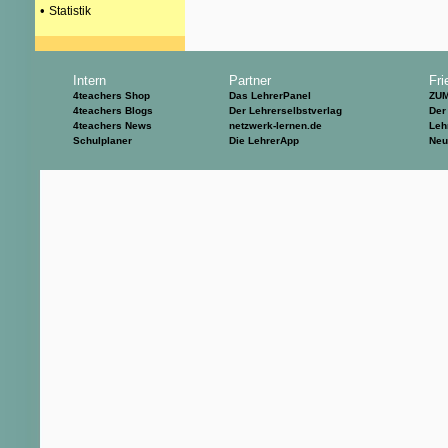
•
Statistik
Intern
Partner
Fri
4teachers Shop
Das LehrerPanel
ZU
4teachers Blogs
Der Lehrerselbstverlag
Der
4teachers News
netzwerk-lernen.de
Leh
Schulplaner
Die LehrerApp
Neu