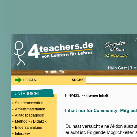
Hallo
Gast
|
3
Mi
SUCHE:
UNTERRICHT
HINWEIS: >>
Interner Inhalt
•
Stundenentwürfe
•
Arbeitsmaterialien
Inhalt nur für Community- Mitglied
•
Alltagspädagogik
•
Methodik / Didaktik
Du hast versucht eine Aktion auszu
•
Bildersammlung
erlaubt ist. Folgende Möglichkeiten 
•
Interaktiv