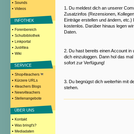
•
Sounds
1. Du meldest dich an unserer Comm
•
Videos
Zusatzinfos (Rezensionen, Kollegen
Einträge erstellen und ändern, etc.)
INFOTHEK
kostenlos. Darüber hinaus legen wi
•
Forenbereich
Daten.
•
Schulbibliothek
•
Linkportal
•
Just4tea
2. Du hast bereits einen Account in
•
Wiki
dich einzuloggen. Dann hol das mal 
sofort zur Verfügung!
SERVICE
•
Shop4teachers
•
Kürzere URLs
3. Du begnügst dich weiterhin mit d
•
4teachers Blogs
stehen.
•
News4teachers
•
Stellenangebote
ÜBER UNS
•
Kontakt
•
Was bringt's?
•
Mediadaten