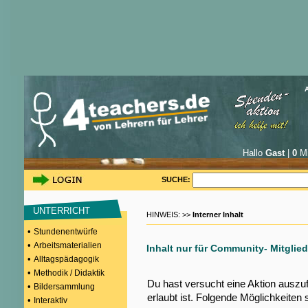
Hallo
Gast
|
0
Mi
SUCHE:
UNTERRICHT
HINWEIS: >>
Interner Inhalt
•
Stundenentwürfe
•
Arbeitsmaterialien
Inhalt nur für Community- Mitglied
•
Alltagspädagogik
•
Methodik / Didaktik
Du hast versucht eine Aktion auszu
•
Bildersammlung
erlaubt ist. Folgende Möglichkeiten 
•
Interaktiv