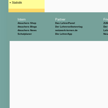
•
Statistik
Intern
Partner
Fri
4teachers Shop
Das LehrerPanel
ZU
4teachers Blogs
Der Lehrerselbstverlag
Der
4teachers News
netzwerk-lernen.de
Leh
Schulplaner
Die LehrerApp
Neu