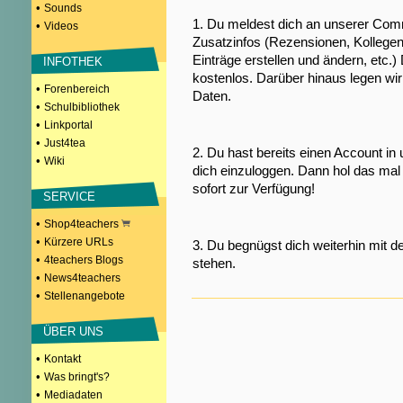
•
Sounds
1. Du meldest dich an unserer Comm
•
Videos
Zusatzinfos (Rezensionen, Kollegen
Einträge erstellen und ändern, etc.)
INFOTHEK
kostenlos. Darüber hinaus legen wi
•
Forenbereich
Daten.
•
Schulbibliothek
•
Linkportal
•
Just4tea
2. Du hast bereits einen Account in
•
Wiki
dich einzuloggen. Dann hol das mal 
sofort zur Verfügung!
SERVICE
•
Shop4teachers
•
Kürzere URLs
3. Du begnügst dich weiterhin mit d
•
4teachers Blogs
stehen.
•
News4teachers
•
Stellenangebote
ÜBER UNS
•
Kontakt
•
Was bringt's?
•
Mediadaten