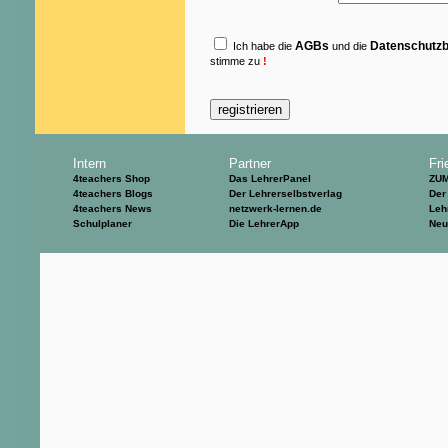
AGBs
Datenschutz
Ich habe die
und die
stimme zu
!
Intern
Partner
Fri
4teachers Shop
Das LehrerPanel
ZU
4teachers Blogs
Der Lehrerselbstverlag
Der
4teachers News
netzwerk-lernen.de
Leh
Schulplaner
Die LehrerApp
Neu