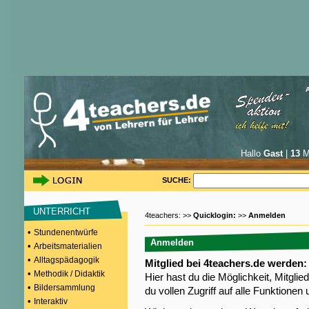
Hallo
Gast
|
13
Mi
SUCHE:
UNTERRICHT
4teachers: >>
Quicklogin:
>>
Anmelden
•
Stundenentwürfe
Anmelden
•
Arbeitsmaterialien
•
Alltagspädagogik
Mitglied bei 4teachers.de werden:
•
Methodik / Didaktik
Hier hast du die Möglichkeit, Mitgli
•
Bildersammlung
du vollen Zugriff auf alle Funktione
•
Interaktiv