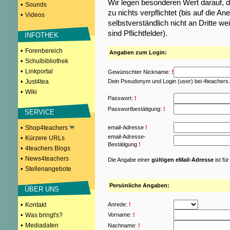
Wir legen besonderen Wert darauf, d
•
Sounds
zu nichts verpflichtet (bis auf die
•
Videos
selbstverständlich nicht an Dritte w
sind Pflichtfelder).
INFOTHEK
•
Forenbereich
Angaben zum Login:
•
Schulbibliothek
•
Linkportal
Gewünschter Nickname:
!
•
Just4tea
Dein Pseudonym und Login (user) bei 4teachers
•
Wiki
Passwort:
!
Passwortbestätigung:
!
SERVICE
•
Shop4teachers
email-Adresse
!
email-Adresse-
•
Kürzere URLs
Bestätigung
!
•
4teachers Blogs
•
News4teachers
Die Angabe einer
gültigen eMail-Adresse
ist fü
•
Stellenangebote
Persönliche Angaben:
ÜBER UNS
•
Kontakt
Anrede:
!
•
Was bringt's?
Vorname:
!
•
Mediadaten
Nachname:
!