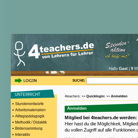
Hallo
Gast
|
9
Mi
SUCHE:
UNTERRICHT
4teachers: >>
Quicklogin:
>>
Anmelden
•
Stundenentwürfe
Anmelden
•
Arbeitsmaterialien
•
Alltagspädagogik
Mitglied bei 4teachers.de werden:
•
Methodik / Didaktik
Hier hast du die Möglichkeit, Mitgli
•
Bildersammlung
du vollen Zugriff auf alle Funktione
•
Interaktiv