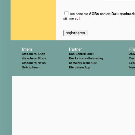
AGBs
Datenschutz
Ich habe die
und die
stimme zu
!
Intern
Partner
Fri
4teachers Shop
Das LehrerPanel
ZU
4teachers Blogs
Der Lehrerselbstverlag
Der
4teachers News
netzwerk-lernen.de
Leh
Schulplaner
Die LehrerApp
Neu