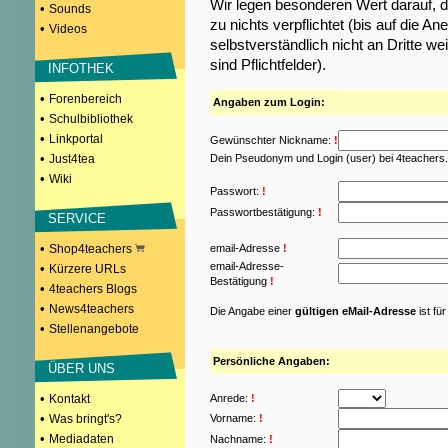
Wir legen besonderen Wert darauf, d
•
Sounds
zu nichts verpflichtet (bis auf die
•
Videos
selbstverständlich nicht an Dritte w
sind Pflichtfelder).
INFOTHEK
•
Forenbereich
Angaben zum Login:
•
Schulbibliothek
•
Linkportal
Gewünschter Nickname:
!
•
Just4tea
Dein Pseudonym und Login (user) bei 4teachers
•
Wiki
Passwort:
!
Passwortbestätigung:
!
SERVICE
•
Shop4teachers
email-Adresse
!
email-Adresse-
•
Kürzere URLs
Bestätigung
!
•
4teachers Blogs
•
News4teachers
Die Angabe einer
gültigen eMail-Adresse
ist fü
•
Stellenangebote
Persönliche Angaben:
ÜBER UNS
•
Kontakt
Anrede:
!
•
Was bringt's?
Vorname:
!
•
Mediadaten
Nachname:
!