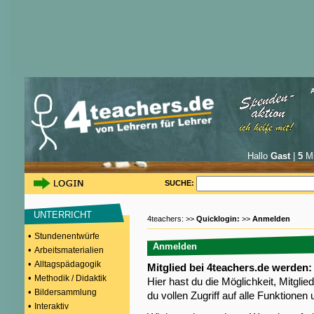
Hallo
Gast
|
5
Mi
SUCHE:
UNTERRICHT
4teachers: >>
Quicklogin:
>>
Anmelden
•
Stundenentwürfe
Anmelden
•
Arbeitsmaterialien
•
Alltagspädagogik
Mitglied bei 4teachers.de werden:
•
Methodik / Didaktik
Hier hast du die Möglichkeit, Mitgli
•
Bildersammlung
du vollen Zugriff auf alle Funktione
•
Interaktiv