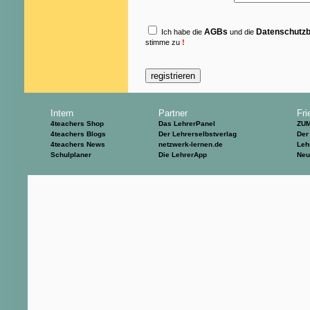
AGBs
Datenschutz
Ich habe die
und die
stimme zu
!
Intern
Partner
Fri
4teachers Shop
Das LehrerPanel
ZU
4teachers Blogs
Der Lehrerselbstverlag
Der
4teachers News
netzwerk-lernen.de
Leh
Schulplaner
Die LehrerApp
Neu