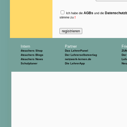
AGBs
Datenschutz
Ich habe die
und die
stimme zu
!
Intern
Partner
Fri
4teachers Shop
Das LehrerPanel
ZU
4teachers Blogs
Der Lehrerselbstverlag
Der
4teachers News
netzwerk-lernen.de
Leh
Schulplaner
Die LehrerApp
Neu