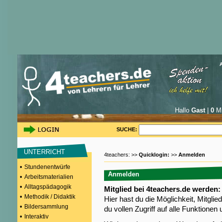
Hallo
Gast
|
0
Mi
SUCHE:
UNTERRICHT
4teachers: >>
Quicklogin:
>>
Anmelden
•
Stundenentwürfe
Anmelden
•
Arbeitsmaterialien
•
Alltagspädagogik
Mitglied bei 4teachers.de werden:
•
Methodik / Didaktik
Hier hast du die Möglichkeit, Mitgli
•
Bildersammlung
du vollen Zugriff auf alle Funktione
•
Interaktiv