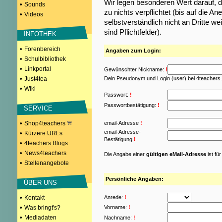
Wir legen besonderen Wert darauf, d
•
Sounds
zu nichts verpflichtet (bis auf die
•
Videos
selbstverständlich nicht an Dritte w
sind Pflichtfelder).
INFOTHEK
•
Forenbereich
Angaben zum Login:
•
Schulbibliothek
•
Linkportal
Gewünschter Nickname:
!
•
Just4tea
Dein Pseudonym und Login (user) bei 4teachers
•
Wiki
Passwort:
!
Passwortbestätigung:
!
SERVICE
•
Shop4teachers
email-Adresse
!
email-Adresse-
•
Kürzere URLs
Bestätigung
!
•
4teachers Blogs
•
News4teachers
Die Angabe einer
gültigen eMail-Adresse
ist fü
•
Stellenangebote
Persönliche Angaben:
ÜBER UNS
•
Kontakt
Anrede:
!
•
Was bringt's?
Vorname:
!
•
Mediadaten
Nachname:
!