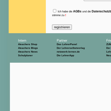
AGBs
Datenschutz
Ich habe die
und die
stimme zu
!
Intern
Partner
Fri
4teachers Shop
Das LehrerPanel
ZU
4teachers Blogs
Der Lehrerselbstverlag
Der
4teachers News
netzwerk-lernen.de
Leh
Schulplaner
Die LehrerApp
Neu