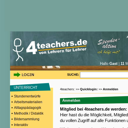
Hallo
Gast
|
11
Mi
SUCHE:
UNTERRICHT
4teachers: >>
Quicklogin:
>>
Anmelden
•
Stundenentwürfe
Anmelden
•
Arbeitsmaterialien
•
Alltagspädagogik
Mitglied bei 4teachers.de werden:
•
Methodik / Didaktik
Hier hast du die Möglichkeit, Mitgli
•
Bildersammlung
du vollen Zugriff auf alle Funktione
•
Interaktiv