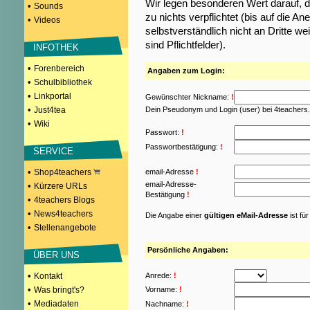
Wir legen besonderen Wert darauf, d
•
Sounds
zu nichts verpflichtet (bis auf die
•
Videos
selbstverständlich nicht an Dritte w
sind Pflichtfelder).
INFOTHEK
•
Forenbereich
Angaben zum Login:
•
Schulbibliothek
•
Linkportal
Gewünschter Nickname:
!
•
Just4tea
Dein Pseudonym und Login (user) bei 4teachers
•
Wiki
Passwort:
!
Passwortbestätigung:
!
SERVICE
•
Shop4teachers
email-Adresse
!
email-Adresse-
•
Kürzere URLs
Bestätigung
!
•
4teachers Blogs
•
News4teachers
Die Angabe einer
gültigen eMail-Adresse
ist fü
•
Stellenangebote
Persönliche Angaben:
ÜBER UNS
•
Kontakt
Anrede:
!
•
Was bringt's?
Vorname:
!
•
Mediadaten
Nachname:
!