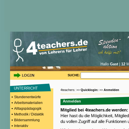
Hallo
Gast
|
12
Mi
SUCHE:
UNTERRICHT
4teachers: >>
Quicklogin:
>>
Anmelden
•
Stundenentwürfe
Anmelden
•
Arbeitsmaterialien
•
Alltagspädagogik
Mitglied bei 4teachers.de werden:
•
Methodik / Didaktik
Hier hast du die Möglichkeit, Mitgli
•
Bildersammlung
du vollen Zugriff auf alle Funktione
•
Interaktiv