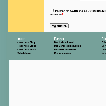
AGBs
Datenschutz
Ich habe die
und die
stimme zu
!
Intern
Partner
Fri
4teachers Shop
Das LehrerPanel
ZU
4teachers Blogs
Der Lehrerselbstverlag
Der
4teachers News
netzwerk-lernen.de
Leh
Schulplaner
Die LehrerApp
Neu