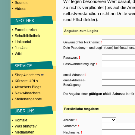
Wir legen besonderen Wert darauf, d
•
Sounds
zu nichts verpflichtet (bis auf die
•
Videos
selbstverständlich nicht an Dritte w
sind Pflichtfelder).
INFOTHEK
•
Forenbereich
Angaben zum Login:
•
Schulbibliothek
•
Linkportal
Gewünschter Nickname:
!
•
Just4tea
Dein Pseudonym und Login (user) bei 4teachers
•
Wiki
Passwort:
!
Passwortbestätigung:
!
SERVICE
•
Shop4teachers
email-Adresse
!
email-Adresse-
•
Kürzere URLs
Bestätigung
!
•
4teachers Blogs
•
News4teachers
Die Angabe einer
gültigen eMail-Adresse
ist fü
•
Stellenangebote
Persönliche Angaben:
ÜBER UNS
•
Kontakt
Anrede:
!
•
Was bringt's?
Vorname:
!
•
Mediadaten
Nachname:
!