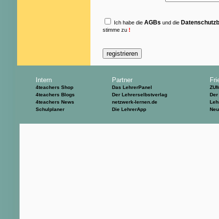
AGBs
Datenschutz
Ich habe die
und die
stimme zu
!
Intern
Partner
Fri
4teachers Shop
Das LehrerPanel
ZU
4teachers Blogs
Der Lehrerselbstverlag
Der
4teachers News
netzwerk-lernen.de
Leh
Schulplaner
Die LehrerApp
Neu