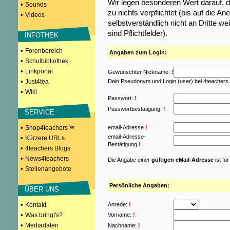
Wir legen besonderen Wert darauf, d
•
Sounds
zu nichts verpflichtet (bis auf die
•
Videos
selbstverständlich nicht an Dritte w
sind Pflichtfelder).
INFOTHEK
•
Forenbereich
Angaben zum Login:
•
Schulbibliothek
•
Linkportal
Gewünschter Nickname:
!
•
Just4tea
Dein Pseudonym und Login (user) bei 4teachers
•
Wiki
Passwort:
!
Passwortbestätigung:
!
SERVICE
•
Shop4teachers
email-Adresse
!
email-Adresse-
•
Kürzere URLs
Bestätigung
!
•
4teachers Blogs
•
News4teachers
Die Angabe einer
gültigen eMail-Adresse
ist fü
•
Stellenangebote
Persönliche Angaben:
ÜBER UNS
•
Kontakt
Anrede:
!
•
Was bringt's?
Vorname:
!
•
Mediadaten
Nachname:
!