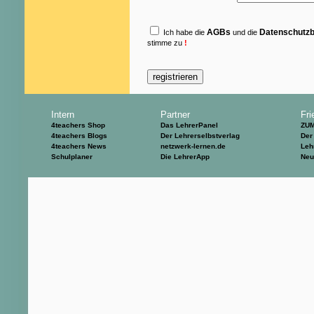
AGBs
Datenschutz
Ich habe die
und die
stimme zu
!
Intern
Partner
Fri
4teachers Shop
Das LehrerPanel
ZU
4teachers Blogs
Der Lehrerselbstverlag
Der
4teachers News
netzwerk-lernen.de
Leh
Schulplaner
Die LehrerApp
Neu