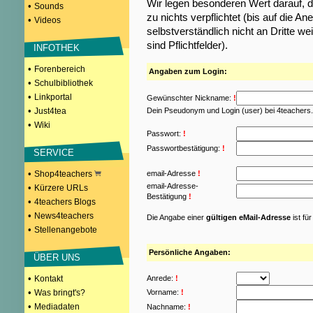
Wir legen besonderen Wert darauf, d
•
Sounds
zu nichts verpflichtet (bis auf die
•
Videos
selbstverständlich nicht an Dritte w
sind Pflichtfelder).
INFOTHEK
•
Forenbereich
Angaben zum Login:
•
Schulbibliothek
•
Linkportal
Gewünschter Nickname:
!
•
Just4tea
Dein Pseudonym und Login (user) bei 4teachers
•
Wiki
Passwort:
!
Passwortbestätigung:
!
SERVICE
•
Shop4teachers
email-Adresse
!
email-Adresse-
•
Kürzere URLs
Bestätigung
!
•
4teachers Blogs
•
News4teachers
Die Angabe einer
gültigen eMail-Adresse
ist fü
•
Stellenangebote
Persönliche Angaben:
ÜBER UNS
•
Kontakt
Anrede:
!
•
Was bringt's?
Vorname:
!
•
Mediadaten
Nachname:
!