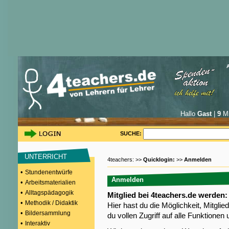
Hallo
Gast
|
9
Mi
SUCHE:
UNTERRICHT
4teachers: >>
Quicklogin:
>>
Anmelden
•
Stundenentwürfe
Anmelden
•
Arbeitsmaterialien
•
Alltagspädagogik
Mitglied bei 4teachers.de werden:
•
Methodik / Didaktik
Hier hast du die Möglichkeit, Mitgli
•
Bildersammlung
du vollen Zugriff auf alle Funktione
•
Interaktiv