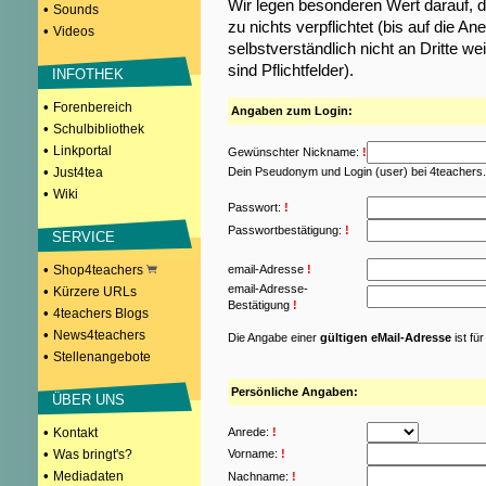
Wir legen besonderen Wert darauf, d
•
Sounds
zu nichts verpflichtet (bis auf die
•
Videos
selbstverständlich nicht an Dritte w
sind Pflichtfelder).
INFOTHEK
•
Forenbereich
Angaben zum Login:
•
Schulbibliothek
•
Linkportal
Gewünschter Nickname:
!
•
Just4tea
Dein Pseudonym und Login (user) bei 4teachers
•
Wiki
Passwort:
!
Passwortbestätigung:
!
SERVICE
•
Shop4teachers
email-Adresse
!
email-Adresse-
•
Kürzere URLs
Bestätigung
!
•
4teachers Blogs
•
News4teachers
Die Angabe einer
gültigen eMail-Adresse
ist fü
•
Stellenangebote
Persönliche Angaben:
ÜBER UNS
•
Kontakt
Anrede:
!
•
Was bringt's?
Vorname:
!
•
Mediadaten
Nachname:
!