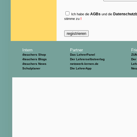
AGBs
Datenschutz
Ich habe die
und die
stimme zu
!
Intern
Partner
Fri
4teachers Shop
Das LehrerPanel
ZU
4teachers Blogs
Der Lehrerselbstverlag
Der
4teachers News
netzwerk-lernen.de
Leh
Schulplaner
Die LehrerApp
Neu