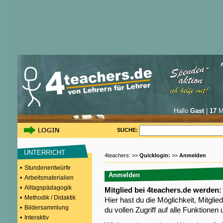
Hallo
Gast
|
17
Mi
SUCHE:
UNTERRICHT
4teachers: >>
Quicklogin:
>>
Anmelden
•
Stundenentwürfe
Anmelden
•
Arbeitsmaterialien
•
Alltagspädagogik
Mitglied bei 4teachers.de werden:
•
Methodik / Didaktik
Hier hast du die Möglichkeit, Mitgli
•
Bildersammlung
du vollen Zugriff auf alle Funktione
•
Interaktiv