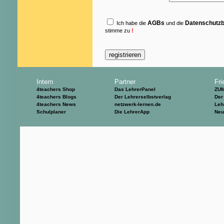
AGBs
Datenschutz
Ich habe die
und die
stimme zu
!
Intern
Partner
Fri
4teachers Shop
Das LehrerPanel
ZU
4teachers Blogs
Der Lehrerselbstverlag
Der
4teachers News
netzwerk-lernen.de
Leh
Schulplaner
Die LehrerApp
Neu