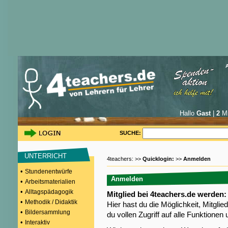
Hallo
Gast
|
2
Mi
SUCHE:
UNTERRICHT
4teachers: >>
Quicklogin:
>>
Anmelden
•
Stundenentwürfe
Anmelden
•
Arbeitsmaterialien
•
Alltagspädagogik
Mitglied bei 4teachers.de werden:
•
Methodik / Didaktik
Hier hast du die Möglichkeit, Mitgli
•
Bildersammlung
du vollen Zugriff auf alle Funktione
•
Interaktiv