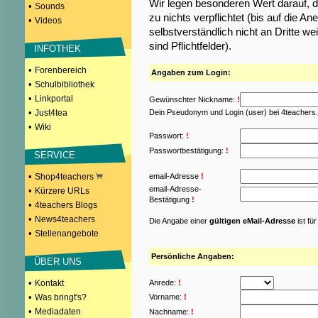
Wir legen besonderen Wert darauf, d
•
Sounds
zu nichts verpflichtet (bis auf die
•
Videos
selbstverständlich nicht an Dritte w
sind Pflichtfelder).
INFOTHEK
•
Forenbereich
Angaben zum Login:
•
Schulbibliothek
•
Linkportal
Gewünschter Nickname:
!
•
Just4tea
Dein Pseudonym und Login (user) bei 4teachers
•
Wiki
Passwort:
!
Passwortbestätigung:
!
SERVICE
•
Shop4teachers
email-Adresse
!
email-Adresse-
•
Kürzere URLs
Bestätigung
!
•
4teachers Blogs
•
News4teachers
Die Angabe einer
gültigen eMail-Adresse
ist fü
•
Stellenangebote
Persönliche Angaben:
ÜBER UNS
•
Kontakt
Anrede:
!
•
Was bringt's?
Vorname:
!
•
Mediadaten
Nachname:
!