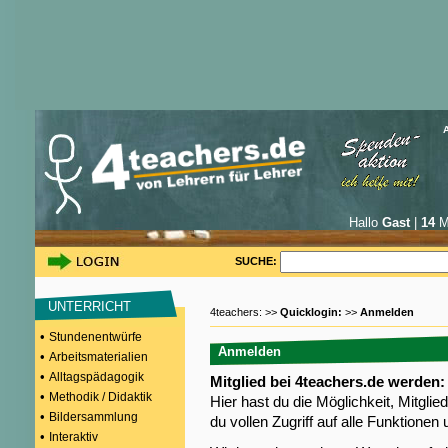
Hallo
Gast
|
14
Mi
SUCHE:
UNTERRICHT
4teachers: >>
Quicklogin:
>>
Anmelden
•
Stundenentwürfe
Anmelden
•
Arbeitsmaterialien
•
Alltagspädagogik
Mitglied bei 4teachers.de werden:
•
Methodik / Didaktik
Hier hast du die Möglichkeit, Mitgli
•
Bildersammlung
du vollen Zugriff auf alle Funktione
•
Interaktiv