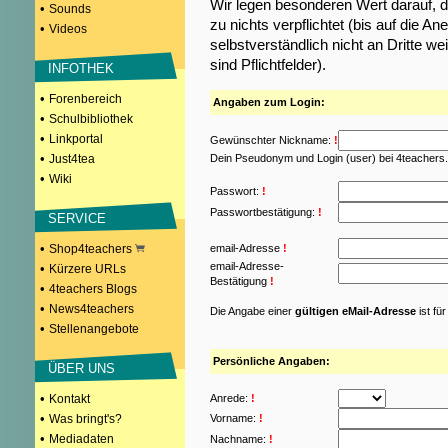
Wir legen besonderen Wert darauf, d
•
Sounds
zu nichts verpflichtet (bis auf die
•
Videos
selbstverständlich nicht an Dritte w
sind Pflichtfelder).
INFOTHEK
•
Forenbereich
Angaben zum Login:
•
Schulbibliothek
•
Linkportal
Gewünschter Nickname:
!
•
Just4tea
Dein Pseudonym und Login (user) bei 4teachers
•
Wiki
Passwort:
!
Passwortbestätigung:
!
SERVICE
•
Shop4teachers
email-Adresse
!
email-Adresse-
•
Kürzere URLs
Bestätigung
!
•
4teachers Blogs
•
News4teachers
Die Angabe einer
gültigen eMail-Adresse
ist fü
•
Stellenangebote
Persönliche Angaben:
ÜBER UNS
•
Kontakt
Anrede:
!
•
Was bringt's?
Vorname:
!
•
Mediadaten
Nachname:
!