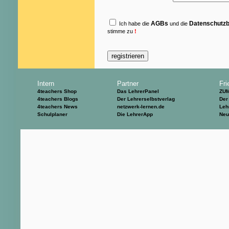
AGBs
Datenschutz
Ich habe die
und die
stimme zu
!
Intern
Partner
Fri
4teachers Shop
Das LehrerPanel
ZU
4teachers Blogs
Der Lehrerselbstverlag
Der
4teachers News
netzwerk-lernen.de
Leh
Schulplaner
Die LehrerApp
Neu