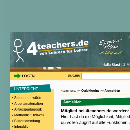
Hallo
Gast
|
3
Mi
SUCHE:
UNTERRICHT
4teachers: >>
Quicklogin:
>>
Anmelden
•
Stundenentwürfe
Anmelden
•
Arbeitsmaterialien
•
Alltagspädagogik
Mitglied bei 4teachers.de werden:
•
Methodik / Didaktik
Hier hast du die Möglichkeit, Mitgli
•
Bildersammlung
du vollen Zugriff auf alle Funktione
•
Interaktiv