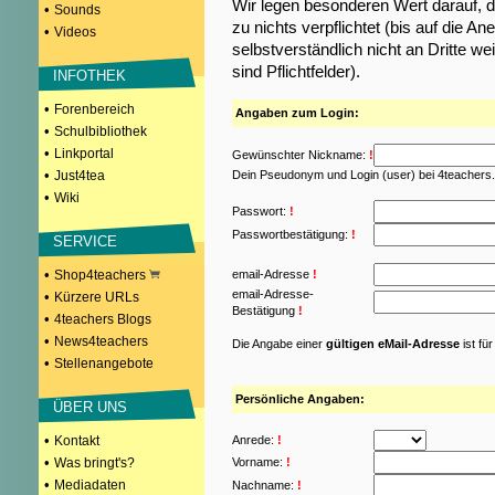
Wir legen besonderen Wert darauf, d
•
Sounds
zu nichts verpflichtet (bis auf die
•
Videos
selbstverständlich nicht an Dritte w
sind Pflichtfelder).
INFOTHEK
•
Forenbereich
Angaben zum Login:
•
Schulbibliothek
•
Linkportal
Gewünschter Nickname:
!
•
Just4tea
Dein Pseudonym und Login (user) bei 4teachers
•
Wiki
Passwort:
!
Passwortbestätigung:
!
SERVICE
•
Shop4teachers
email-Adresse
!
email-Adresse-
•
Kürzere URLs
Bestätigung
!
•
4teachers Blogs
•
News4teachers
Die Angabe einer
gültigen eMail-Adresse
ist fü
•
Stellenangebote
Persönliche Angaben:
ÜBER UNS
•
Kontakt
Anrede:
!
•
Was bringt's?
Vorname:
!
•
Mediadaten
Nachname:
!