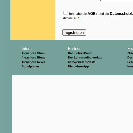
AGBs
Datenschutz
Ich habe die
und die
stimme zu
!
Intern
Partner
Fri
4teachers Shop
Das LehrerPanel
ZU
4teachers Blogs
Der Lehrerselbstverlag
Der
4teachers News
netzwerk-lernen.de
Leh
Schulplaner
Die LehrerApp
Neu