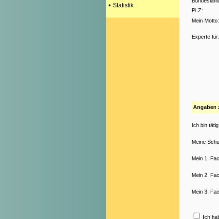
Bundesland
•
Statistik
PLZ:
Mein Motto:
Experte für
Angaben zu
Ich bin tätig
Meine Schul
Mein 1. Fac
Mein 2. Fac
Mein 3. Fac
Ich ha