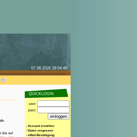
07.08.2026 18:04:48
QUICKLOGIN
user:
pass:
lle
- Account erstellen
- Daten vergessen
 (bis auf
- eMail-Bestätigung