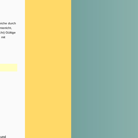
reiche durch
terricht,
ht) Gültige
 mit
 und