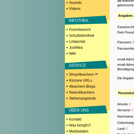
die Anerken
•
Sounds
gekennzeich
•
Videos
Angaben 
INFOTHEK
Gewünscht
•
Forenbereich
Dein Pseud
•
Schulbibliothek
•
Linkportal
Passwort:
!
•
Just4tea
Passwortbe
•
Wiki
email-Adre
email-Adre
SERVICE
Bestätigun
•
Shop4teachers
Die Angabe
•
Kürzere URLs
•
4teachers Blogs
•
News4teachers
Persönlic
•
Stellenangebote
Anrede:
!
ÜBER UNS
Vorname:
!
Nachname:
•
Kontakt
Geburtstag
•
Was bringt's?
Land:
!
•
Mediadaten