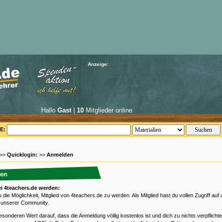
Anzeige:
Hallo
Gast
|
10
Mitglieder online
E:
 >>
Quicklogin:
>>
Anmelden
en
ei 4teachers.de werden:
 die Möglichkeit, Mitglied von 4teachers.de zu werden. Als Mitglied hast du vollen Zugriff auf a
 unserer Community.
esonderen Wert darauf, dass die Anmeldung völlig kostenlos ist und dich zu nichts verpflichtet