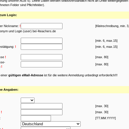
nung unserer AGB´s). Deine Daten werden selbstverständlich nicht an Dritte weitergegeben (
neten Felder sind Pflichtfelder).
zum Login:
er Nickname:
!
[Kleinschreibung, min. 3
onym und Login (user) bei 4teachers.de
[min. 6, max.15]
stätigung:
!
[min. 6, max.15]
sse
!
[max. 80]
sse-
[max. 80]
g
!
 einer
gültigen eMail-Adresse
ist für die weitere Anmeldung unbedingt erforderlich!!!
he Angaben:
[max. 30]
!
[max. 30]
:
[TT.MM.YYYY]