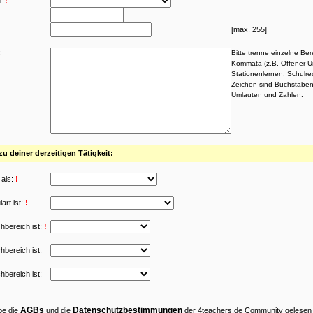
:
!
[max. 255]
:
Bitte trenne einzelne Be
Kommata (z.B. Offener Un
Stationenlernen, Schulrec
Zeichen sind Buchstaben
Umlauten und Zahlen.
 deiner derzeitigen Tätigkeit:
 als:
!
art ist:
!
hbereich ist:
!
hbereich ist:
hbereich ist:
AGBs
Datenschutzbestimmungen
be die
und die
der 4teachers.de Community gelesen