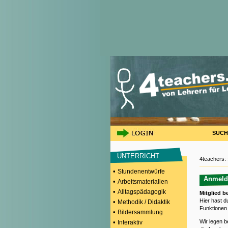
SUCH
UNTERRICHT
4teachers:
•
Stundenentwürfe
Anmeld
•
Arbeitsmaterialien
•
Alltagspädagogik
Mitglied b
Hier hast du
•
Methodik / Didaktik
Funktionen
•
Bildersammlung
•
Wir legen b
Interaktiv