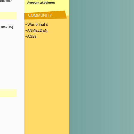
die mit !
- Account aktivieren
COMMUNITY
• Was bringt´s
, max.15]
• ANMELDEN
• AGBs