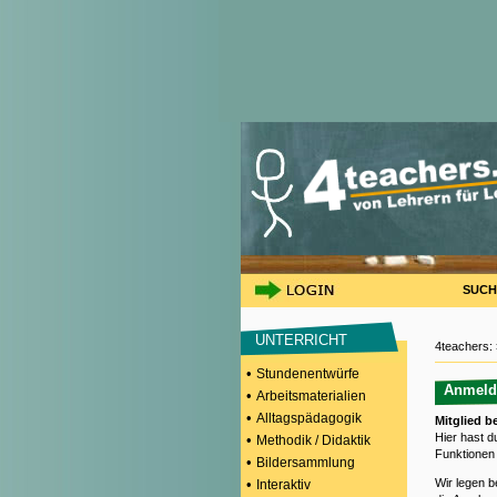
SUCH
UNTERRICHT
4teachers:
•
Stundenentwürfe
Anmeld
•
Arbeitsmaterialien
•
Alltagspädagogik
Mitglied b
Hier hast du
•
Methodik / Didaktik
Funktionen
•
Bildersammlung
•
Wir legen b
Interaktiv