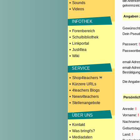
die Anerken
•
Sounds
gekennzeich
•
Videos
Angaben 
INFOTHEK
Gewünscht
•
Forenbereich
Dein Pseud
•
Schulbibliothek
•
Linkportal
Passwort:
!
•
Just4tea
Passwortbe
•
Wiki
email-Adre
email-Adre
SERVICE
Bestätigun
•
Shop4teachers
Die Angabe
•
Kürzere URLs
•
4teachers Blogs
•
News4teachers
Persönlic
•
Stellenangebote
Anrede:
!
ÜBER UNS
Vorname:
!
Nachname:
•
Kontakt
Geburtstag
•
Was bringt's?
Land:
!
•
Mediadaten