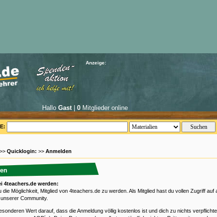
Anzeige:
Hallo
Gast
|
0
Mitglieder online
E:
 >>
Quicklogin:
>>
Anmelden
en
ei 4teachers.de werden:
 die Möglichkeit, Mitglied von 4teachers.de zu werden. Als Mitglied hast du vollen Zugriff auf a
 unserer Community.
esonderen Wert darauf, dass die Anmeldung völlig kostenlos ist und dich zu nichts verpflichtet