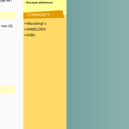
die mit !
- Account aktivieren
COMMUNITY
• Was bringt´s
, max.15]
• ANMELDEN
• AGBs