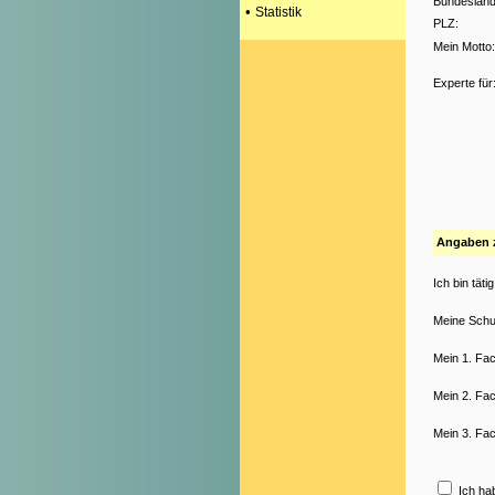
Bundesland
•
Statistik
PLZ:
Mein Motto:
Experte für
Angaben zu
Ich bin tätig
Meine Schul
Mein 1. Fac
Mein 2. Fac
Mein 3. Fac
Ich ha