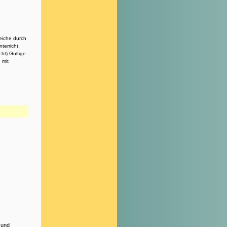
reiche durch
terricht,
ht) Gültige
 mit
 und