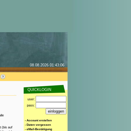
08.08.2026 01:43:06
QUICKLOGIN
user:
pass:
lle
- Account erstellen
- Daten vergessen
 (bis auf
- eMail-Bestätigung