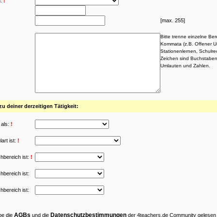
:
!
[max. 255]
:
Bitte trenne einzelne Be
Kommata (z.B. Offener Un
Stationenlernen, Schulrec
Zeichen sind Buchstaben
Umlauten und Zahlen.
 deiner derzeitigen Tätigkeit:
 als:
!
art ist:
!
hbereich ist:
!
hbereich ist:
hbereich ist:
AGBs
Datenschutzbestimmungen
be die
und die
der 4teachers.de Community gelesen