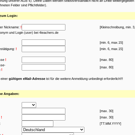
nung unserer AGB´s). Deine Daten werden selbstverständlich nicht an Dritte weitergegeben (
neten Felder sind Pflichtfelder).
zum Login:
er Nickname:
!
[Kleinschreibung, min. 3
onym und Login (user) bei 4teachers.de
[min. 6, max.15]
stätigung:
!
[min. 6, max.15]
sse
!
[max. 80]
sse-
[max. 80]
g
!
 einer
gültigen eMail-Adresse
ist für die weitere Anmeldung unbedingt erforderlich!!!
he Angaben:
[max. 30]
!
[max. 30]
:
[TT.MM.YYYY]