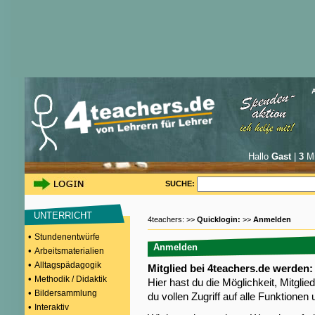
Hallo
Gast
|
3
Mi
SUCHE:
UNTERRICHT
4teachers: >>
Quicklogin:
>>
Anmelden
•
Stundenentwürfe
Anmelden
•
Arbeitsmaterialien
•
Alltagspädagogik
Mitglied bei 4teachers.de werden:
•
Methodik / Didaktik
Hier hast du die Möglichkeit, Mitgli
•
Bildersammlung
du vollen Zugriff auf alle Funktione
•
Interaktiv