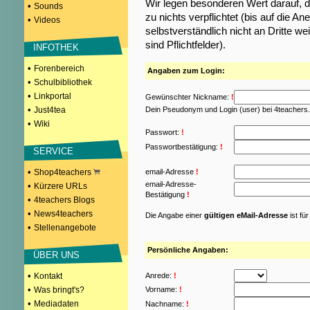
Wir legen besonderen Wert darauf, d
•
Sounds
zu nichts verpflichtet (bis auf die
•
Videos
selbstverständlich nicht an Dritte w
sind Pflichtfelder).
INFOTHEK
•
Forenbereich
Angaben zum Login:
•
Schulbibliothek
•
Linkportal
Gewünschter Nickname:
!
•
Just4tea
Dein Pseudonym und Login (user) bei 4teachers
•
Wiki
Passwort:
!
Passwortbestätigung:
!
SERVICE
•
Shop4teachers
email-Adresse
!
email-Adresse-
•
Kürzere URLs
Bestätigung
!
•
4teachers Blogs
•
News4teachers
Die Angabe einer
gültigen eMail-Adresse
ist fü
•
Stellenangebote
Persönliche Angaben:
ÜBER UNS
•
Kontakt
Anrede:
!
•
Was bringt's?
Vorname:
!
•
Mediadaten
Nachname:
!