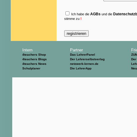
AGBs
Datenschutz
Ich habe die
und die
stimme zu
!
Intern
Partner
Fri
4teachers Shop
Das LehrerPanel
ZU
4teachers Blogs
Der Lehrerselbstverlag
Der
4teachers News
netzwerk-lernen.de
Leh
Schulplaner
Die LehrerApp
Neu