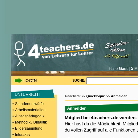
Hallo
Gast
|
5
Mi
SUCHE:
UNTERRICHT
4teachers: >>
Quicklogin:
>>
Anmelden
•
Stundenentwürfe
Anmelden
•
Arbeitsmaterialien
•
Alltagspädagogik
Mitglied bei 4teachers.de werden:
•
Methodik / Didaktik
Hier hast du die Möglichkeit, Mitgli
•
Bildersammlung
du vollen Zugriff auf alle Funktione
•
Interaktiv