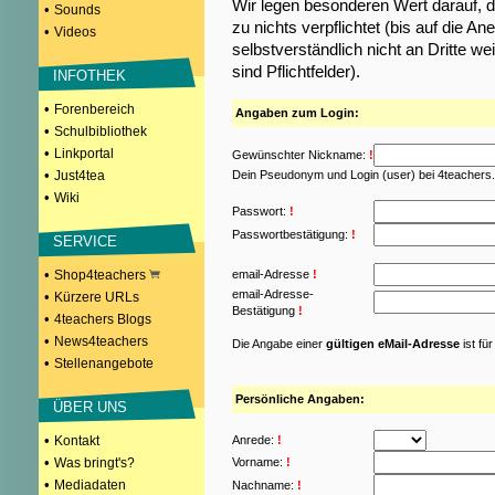
Wir legen besonderen Wert darauf, d
•
Sounds
zu nichts verpflichtet (bis auf die
•
Videos
selbstverständlich nicht an Dritte w
sind Pflichtfelder).
INFOTHEK
•
Forenbereich
Angaben zum Login:
•
Schulbibliothek
•
Linkportal
Gewünschter Nickname:
!
•
Just4tea
Dein Pseudonym und Login (user) bei 4teachers
•
Wiki
Passwort:
!
Passwortbestätigung:
!
SERVICE
•
Shop4teachers
email-Adresse
!
email-Adresse-
•
Kürzere URLs
Bestätigung
!
•
4teachers Blogs
•
News4teachers
Die Angabe einer
gültigen eMail-Adresse
ist fü
•
Stellenangebote
Persönliche Angaben:
ÜBER UNS
•
Kontakt
Anrede:
!
•
Was bringt's?
Vorname:
!
•
Mediadaten
Nachname:
!