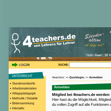
Hallo
Gast
|
10
Mi
SUCHE:
UNTERRICHT
4teachers: >>
Quicklogin:
>>
Anmelden
•
Stundenentwürfe
Anmelden
•
Arbeitsmaterialien
•
Alltagspädagogik
Mitglied bei 4teachers.de werden:
•
Methodik / Didaktik
Hier hast du die Möglichkeit, Mitgli
•
Bildersammlung
du vollen Zugriff auf alle Funktione
•
Interaktiv