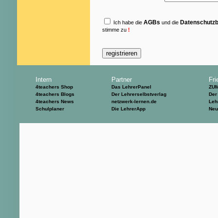
AGBs
Datenschutz
Ich habe die
und die
stimme zu
!
Intern
Partner
Fri
4teachers Shop
Das LehrerPanel
ZU
4teachers Blogs
Der Lehrerselbstverlag
Der
4teachers News
netzwerk-lernen.de
Leh
Schulplaner
Die LehrerApp
Neu