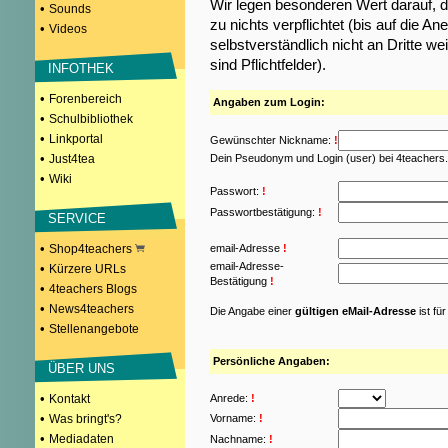
Wir legen besonderen Wert darauf, d
•
Sounds
zu nichts verpflichtet (bis auf die
•
Videos
selbstverständlich nicht an Dritte w
sind Pflichtfelder).
INFOTHEK
•
Forenbereich
Angaben zum Login:
•
Schulbibliothek
•
Linkportal
Gewünschter Nickname:
!
•
Just4tea
Dein Pseudonym und Login (user) bei 4teachers
•
Wiki
Passwort:
!
Passwortbestätigung:
!
SERVICE
•
Shop4teachers
email-Adresse
!
email-Adresse-
•
Kürzere URLs
Bestätigung
!
•
4teachers Blogs
•
News4teachers
Die Angabe einer
gültigen eMail-Adresse
ist fü
•
Stellenangebote
Persönliche Angaben:
ÜBER UNS
•
Kontakt
Anrede:
!
•
Was bringt's?
Vorname:
!
•
Mediadaten
Nachname:
!