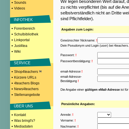
Wir legen besonderen Wert darauf, d
•
Sounds
zu nichts verpflichtet (bis auf die
•
Videos
selbstverständlich nicht an Dritte w
sind Pflichtfelder).
INFOTHEK
•
Forenbereich
Angaben zum Login:
•
Schulbibliothek
•
Linkportal
Gewünschter Nickname:
!
•
Just4tea
Dein Pseudonym und Login (user) bei 4teachers
•
Wiki
Passwort:
!
Passwortbestätigung:
!
SERVICE
•
Shop4teachers
email-Adresse
!
email-Adresse-
•
Kürzere URLs
Bestätigung
!
•
4teachers Blogs
•
News4teachers
Die Angabe einer
gültigen eMail-Adresse
ist fü
•
Stellenangebote
Persönliche Angaben:
ÜBER UNS
•
Kontakt
Anrede:
!
•
Was bringt's?
Vorname:
!
•
Mediadaten
Nachname:
!