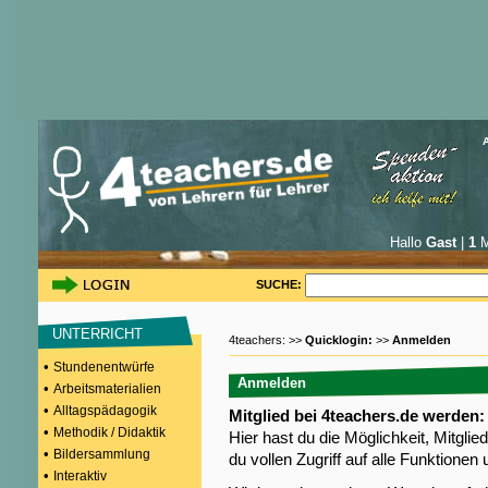
Hallo
Gast
|
1
M
SUCHE:
UNTERRICHT
4teachers: >>
Quicklogin:
>>
Anmelden
•
Stundenentwürfe
Anmelden
•
Arbeitsmaterialien
•
Alltagspädagogik
Mitglied bei 4teachers.de werden:
•
Methodik / Didaktik
Hier hast du die Möglichkeit, Mitgli
•
Bildersammlung
du vollen Zugriff auf alle Funktione
•
Interaktiv