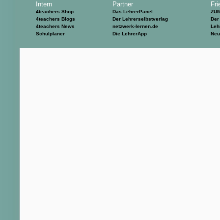
Intern
Partner
Fri
4teachers Shop
Das LehrerPanel
ZU
4teachers Blogs
Der Lehrerselbstverlag
Der
4teachers News
netzwerk-lernen.de
Leh
Schulplaner
Die LehrerApp
Neu