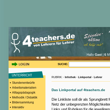
Hallo
Gast
|
6
Mi
SUCHE:
UNTERRICHT
RUBRIK: -
Infothek
-
Linkportal
-
Lehrer
•
Stundenentwürfe
•
Arbeitsmaterialien
Das Linkportal auf 4teachers.de
•
Alltagspädagogik
•
Methodik / Didaktik
Die Linkliste soll dir als Sprungbrett
•
Bildersammlung
Netz der unbegrenzten Möglichkeiten
•
Interaktiv
Links und Rubriken für die jeweilige