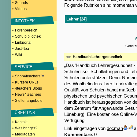
•
Sounds
Folgende Rubriken sind momentan v
•
Videos
Lehrer [24]
INFOTHEK
•
Forenbereich
•
Schulbibliothek
•
Linkportal
Gehe zu
•
Just4tea
•
Wiki
Handbuch Lehrergesundheit
„Das 'Handbuch Lehrergesundheit - 
SERVICE
Schulen' soll Schulleitungen und Le
•
Shop4teachers
Schulen unterstützen. Denn: Nur ein
•
Kürzere URLs
des Wohlbefindens ihrer Lehrkräfte g
•
4teachers Blogs
Qualität von Schulen hängt maßgeb
•
News4teachers
physischen und psychischen Gesundh
•
Stellenangebote
Handbuch ist herausgegeben von de
dem Zentrum für Angewandte Gesund
ÜBER UNS
Lüneburg). Eine kostenlose Online-
Verfügung.
•
Kontakt
•
Link eingetragen von
docman
a
Was bringt's?
•
Kommentare
: 0
Mediadaten