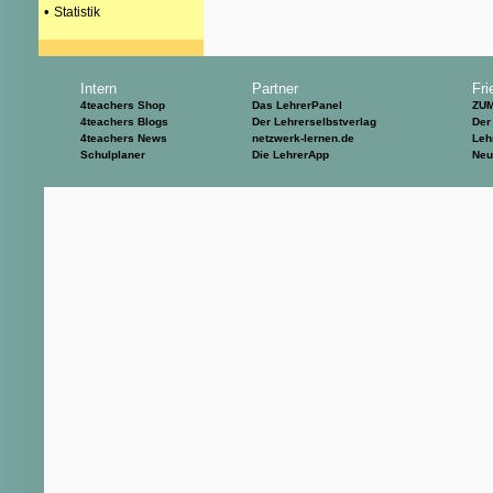
•
Statistik
Intern
Partner
Fri
4teachers Shop
Das LehrerPanel
ZU
4teachers Blogs
Der Lehrerselbstverlag
Der
4teachers News
netzwerk-lernen.de
Leh
Schulplaner
Die LehrerApp
Neu