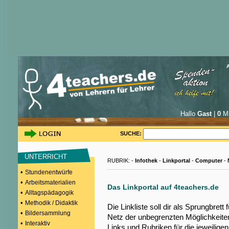
Hallo
Gast
|
0
Mi
SUCHE:
UNTERRICHT
RUBRIK: -
Infothek
-
Linkportal
-
Computer
-
•
Stundenentwürfe
•
Arbeitsmaterialien
Das Linkportal auf 4teachers.de
•
Alltagspädagogik
•
Methodik / Didaktik
Die Linkliste soll dir als Sprungbrett
•
Bildersammlung
Netz der unbegrenzten Möglichkeiten
•
Interaktiv
Links und Rubriken für die jeweilige