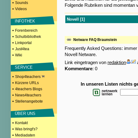
•
Sounds
Folgende Rubriken sind momentan v
•
Videos
Novell [1]
INFOTHEK
•
Forenbereich
•
Schulbibliothek
Netware FAQ Braunstein
•
Linkportal
Frequently Asked Questions: immer w
•
Just4tea
Novell Netware.
•
Wiki
Link eingetragen von
redaktion
SERVICE
Kommentare
: 0
•
Shop4teachers
•
Kürzere URLs
In unseren Listen nichts 
•
4teachers Blogs
•
News4teachers
•
Stellenangebote
ÜBER UNS
•
Kontakt
•
Was bringt's?
•
Mediadaten