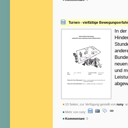
Turnen - vielfältige Bewegungserf
In der
Hinder
Stunde
ander
Bunde
neuen 
und m
Leistu
abgew
10 Seiten, zur Verfügung gestellt von
runy
am
Mehr von runy:
Kommentare
: 0