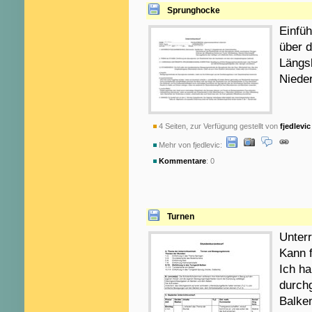
Sprunghocke
Einfü
über 
Längsk
Niede
4 Seiten, zur Verfügung gestellt von
fjedlevic
Mehr von fjedlevic:
Kommentare
: 0
Turnen
Unter
Kann f
Ich ha
durchg
Balke