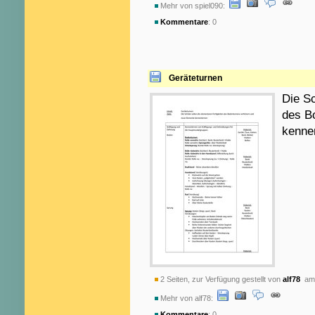
Mehr von spiel090:
Kommentare
: 0
Geräteturnen
Die Sc
des B
kenne
2 Seiten, zur Verfügung gestellt von
alf78
am 
Mehr von alf78:
Kommentare
: 0