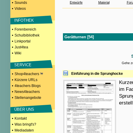
•
Sounds
Entwürfe
Material
For
•
Videos
INFOTHEK
•
Forenbereich
•
Schulbibliothek
Gerätturnen [54]
•
Linkportal
•
Just4tea
•
Wiki
Gehe zu
SERVICE
•
Einführung in die Sprunghocke
Shop4teachers
•
Kürzere URLs
Kurzen
•
4teachers Blogs
im Fa
•
News4teachers
Sprung
•
Stellenangebote
erstel
ÜBER UNS
•
Kontakt
•
Was bringt's?
•
Mediadaten