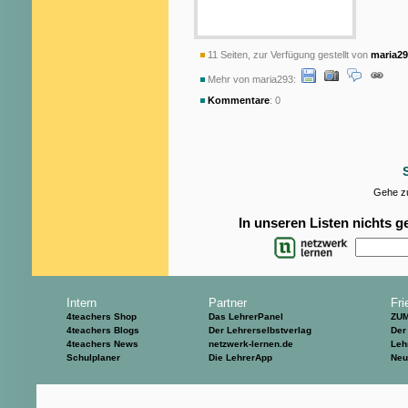
11 Seiten, zur Verfügung gestellt von
maria2
Mehr von maria293:
Kommentare
: 0
Gehe zu
In unseren Listen nichts 
Intern
Partner
Fri
4teachers Shop
Das LehrerPanel
ZU
4teachers Blogs
Der Lehrerselbstverlag
Der
4teachers News
netzwerk-lernen.de
Leh
Schulplaner
Die LehrerApp
Neu