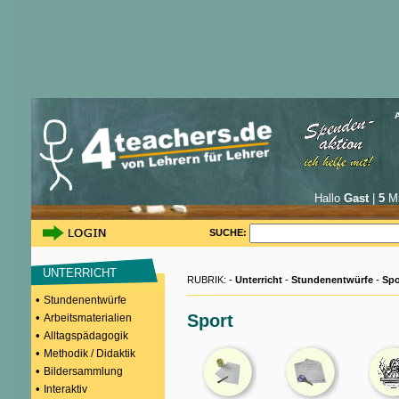
Hallo
Gast
|
5
Mi
SUCHE:
UNTERRICHT
RUBRIK: -
Unterricht
-
Stundenentwürfe
-
Spo
•
Stundenentwürfe
•
Sport
Arbeitsmaterialien
•
Alltagspädagogik
•
Methodik / Didaktik
•
Bildersammlung
•
Interaktiv