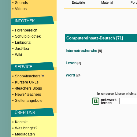
•
Sounds
Entwürfe
Material
For
•
Videos
INFOTHEK
•
Forenbereich
•
Schulbibliothek
Computereinsatz-Deutsch [71]
•
Linkportal
•
Just4tea
Internetrecherche
[9]
•
Wiki
Lesen
[3]
SERVICE
Word
[24]
•
Shop4teachers
•
Kürzere URLs
•
4teachers Blogs
In unseren Listen nicht
•
News4teachers
•
Stellenangebote
ÜBER UNS
•
Kontakt
•
Was bringt's?
•
Mediadaten