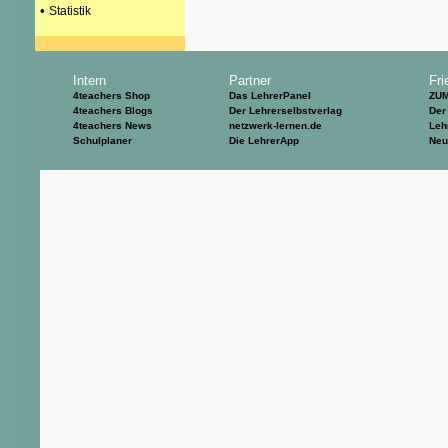
•
Statistik
Intern
Partner
Fri
4teachers Shop
Das LehrerPanel
ZU
4teachers Blogs
Der Lehrerselbstverlag
Der
4teachers News
netzwerk-lernen.de
Leh
Schulplaner
Die LehrerApp
Neu