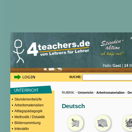
Hallo
Gast
|
14
Mi
SUCHE:
UNTERRICHT
RUBRIK: -
Unterricht
-
Arbeitsmaterialien
-
De
•
Stundenentwürfe
•
Deutsch
Arbeitsmaterialien
•
Alltagspädagogik
•
Methodik / Didaktik
•
Bildersammlung
•
Interaktiv