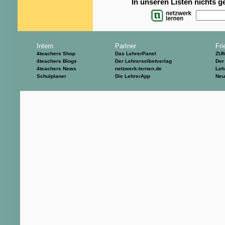
In unseren Listen nichts 
Intern
Partner
Fri
4teachers Shop
Das LehrerPanel
ZU
4teachers Blogs
Der Lehrerselbstverlag
Der
4teachers News
netzwerk-lernen.de
Leh
Schulplaner
Die LehrerApp
Neu