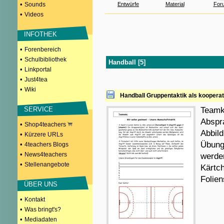
•
Sounds
Entwürfe
Material
For
•
Videos
INFOTHEK
•
Forenbereich
•
Schulbibliothek
Handball [5]
•
Linkportal
•
Just4tea
•
Wiki
Handball Gruppentaktik als koopera
SERVICE
Teamk
Abspra
•
Shop4teachers
Abbild
•
Kürzere URLs
Übung
•
4teachers Blogs
•
News4teachers
werde
•
Stellenangebote
Kärtch
Folien
ÜBER UNS
•
Kontakt
•
Was bringt's?
•
Mediadaten