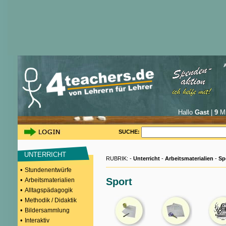
Hallo
Gast
|
9
Mi
SUCHE:
UNTERRICHT
RUBRIK: -
Unterricht
-
Arbeitsmaterialien
-
Sp
•
Stundenentwürfe
•
Sport
Arbeitsmaterialien
•
Alltagspädagogik
•
Methodik / Didaktik
•
Bildersammlung
•
Interaktiv