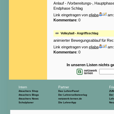
Anlauf - /Vorbereitungs-, Hauptphas
Endphase Schlag
Link eingetragen von
eljaba
am: 
Kommentare
: 0
Volleyball - Angriffsschlag
animierter Bewegungsablauf für Rec
Link eingetragen von
eljaba
am: 
Kommentare
: 0
In unseren Listen nichts 
Intern
Partner
Fri
4teachers Shop
Das LehrerPanel
ZU
4teachers Blogs
Der Lehrerselbstverlag
Der
4teachers News
netzwerk-lernen.de
Leh
Schulplaner
Die LehrerApp
Neu