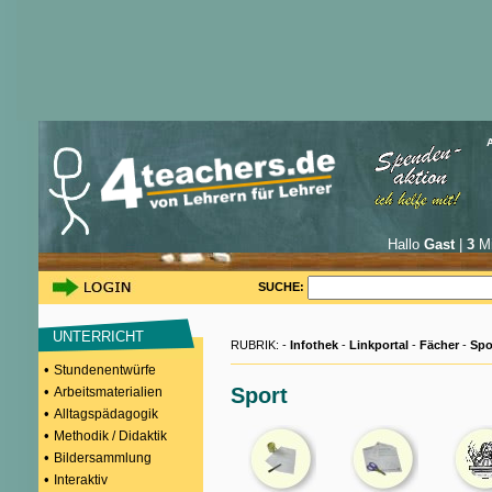
Hallo
Gast
|
3
Mi
SUCHE:
UNTERRICHT
RUBRIK: -
Infothek
-
Linkportal
-
Fächer
-
Spo
•
Stundenentwürfe
•
Sport
Arbeitsmaterialien
•
Alltagspädagogik
•
Methodik / Didaktik
•
Bildersammlung
•
Interaktiv