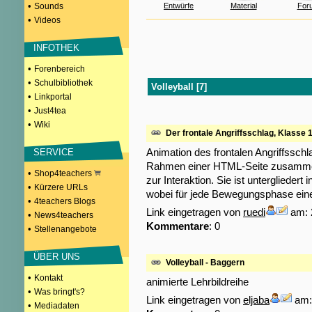
•
Sounds
Entwürfe
Material
For
•
Videos
INFOTHEK
•
Forenbereich
•
Schulbibliothek
Volleyball [7]
•
Linkportal
•
Just4tea
•
Wiki
Der frontale Angriffsschlag, Klasse 
Animation des frontalen Angriffsschla
SERVICE
Rahmen einer HTML-Seite zusammeng
•
Shop4teachers
zur Interaktion. Sie ist unterglieder
•
Kürzere URLs
wobei für jede Bewegungsphase eine
•
4teachers Blogs
Link eingetragen von
ruedi
am: 
•
News4teachers
Kommentare
: 0
•
Stellenangebote
ÜBER UNS
Volleyball - Baggern
•
Kontakt
animierte Lehrbildreihe
•
Was bringt's?
Link eingetragen von
eljaba
am: 
•
Mediadaten