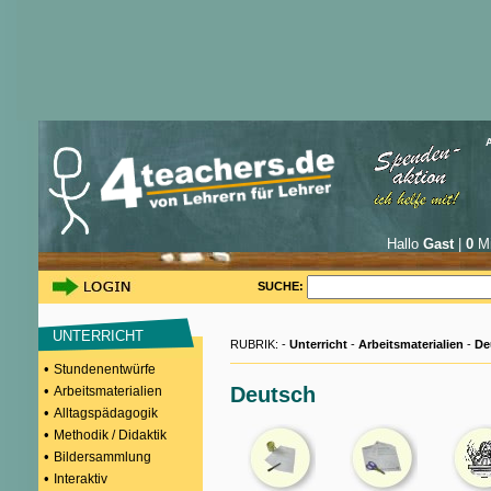
Hallo
Gast
|
0
Mi
SUCHE:
UNTERRICHT
RUBRIK: -
Unterricht
-
Arbeitsmaterialien
-
De
•
Stundenentwürfe
•
Deutsch
Arbeitsmaterialien
•
Alltagspädagogik
•
Methodik / Didaktik
•
Bildersammlung
•
Interaktiv