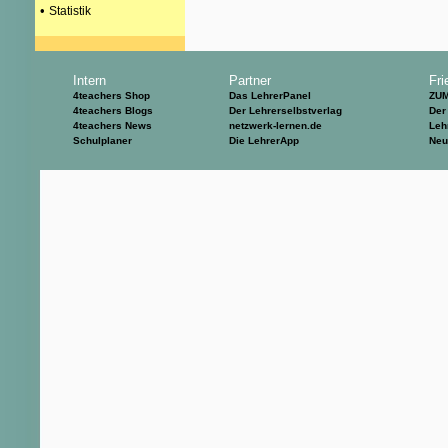
•
Statistik
Intern
Partner
Fri
4teachers Shop
Das LehrerPanel
ZU
4teachers Blogs
Der Lehrerselbstverlag
Der
4teachers News
netzwerk-lernen.de
Leh
Schulplaner
Die LehrerApp
Neu