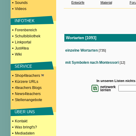
•
Sounds
Entwürfe
Material
For
•
Videos
INFOTHEK
•
Forenbereich
•
Schulbibliothek
Wortarten [1093]
•
Linkportal
•
Just4tea
einzelne Wortarten
[735]
•
Wiki
mit Symbolen nach Montessori
[12]
SERVICE
•
Shop4teachers
In unseren Listen nicht
•
Kürzere URLs
•
4teachers Blogs
•
News4teachers
•
Stellenangebote
ÜBER UNS
•
Kontakt
•
Was bringt's?
•
Mediadaten