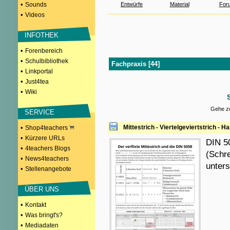
•
Sounds
Entwürfe
Material
For
•
Videos
INFOTHEK
•
Forenbereich
•
Schulbibliothek
Fachpraxis [44]
•
Linkportal
•
Just4tea
•
Wiki
Gehe zu
SERVICE
•
Mittestrich - Viertelgeviertstrich - H
Shop4teachers
•
Kürzere URLs
DIN 50
•
4teachers Blogs
(Schr
•
News4teachers
unters
•
Stellenangebote
ÜBER UNS
•
Kontakt
•
Was bringt's?
•
Mediadaten