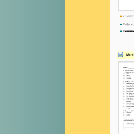
2 Seiten
Mehr vo
Komme
Musi