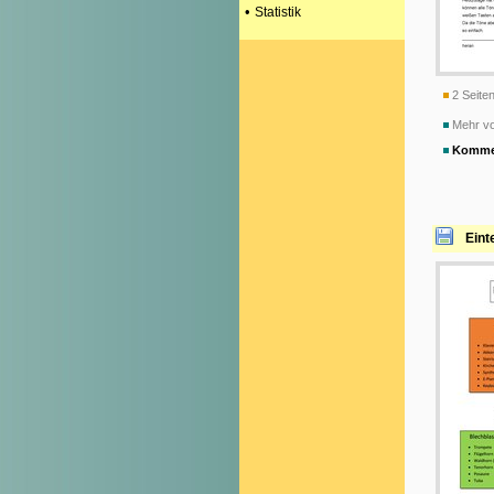
•
Statistik
2 Seiten
Mehr vo
Komme
Eint