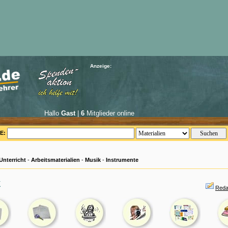
Anzeige:
Hallo
Gast
|
6
Mitglieder online
E:
Unterricht
-
Arbeitsmaterialien
-
Musik
-
Instrumente
k
Reda