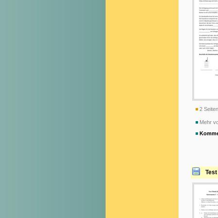
2 Seiten
Mehr v
Komme
Test