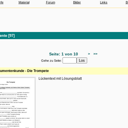
rfe
Material
Forum
Bilder
Links
B
ente [97]
Seite: 1 von 10
>
>>
Gehe zu Seite:
rumentenkunde - Die Trompete
Lückentext mit Lösungsblatt