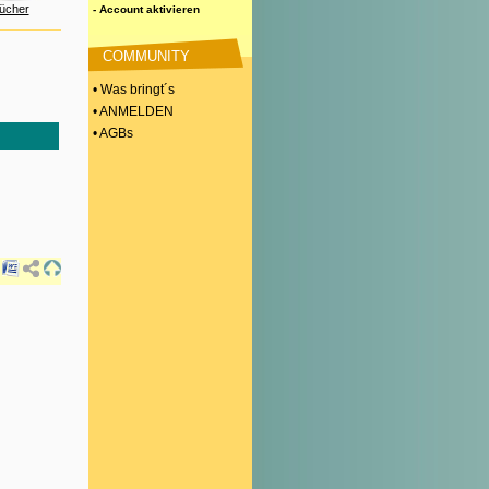
ücher
- Account aktivieren
COMMUNITY
• Was bringt´s
• ANMELDEN
• AGBs