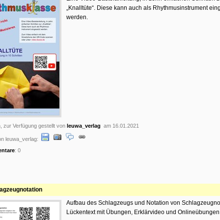
„Knalltüte“. Diese kann auch als Rhythmusinstrument ein
werden.
, zur Verfügung gestellt von
leuwa_verlag
am 16.01.2021
n leuwa_verlag:
ntare
: 0
agzeugnotation
Aufbau des Schlagzeugs und Notation von Schlagzeugno
Lückentext mit Übungen, Erklärvideo und Onlineübungen