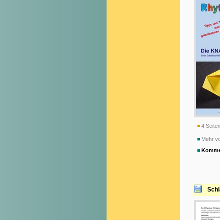
4 Seiten
Mehr vo
Komme
Schl