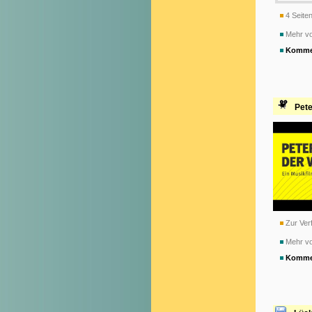
4 Seiten
Mehr vo
Komme
Pete
Zur Verf
Mehr vo
Komme