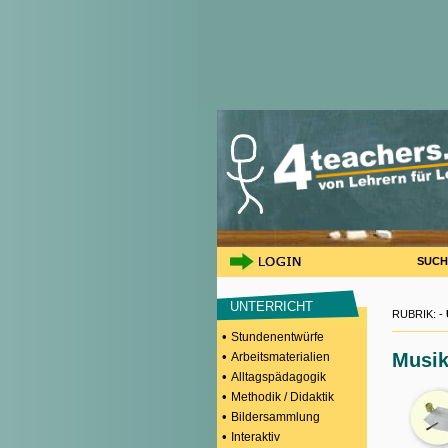
SUCH
UNTERRICHT
RUBRIK: -
•
Stundenentwürfe
•
Musi
Arbeitsmaterialien
•
Alltagspädagogik
•
Methodik / Didaktik
•
Bildersammlung
•
Interaktiv