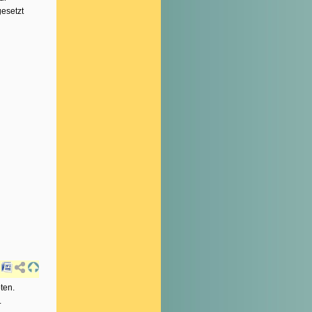
gesetzt
ten.
.