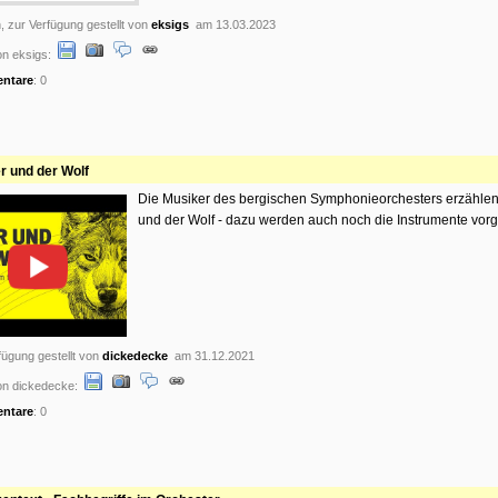
, zur Verfügung gestellt von
eksigs
am 13.03.2023
n eksigs:
ntare
: 0
r und der Wolf
Die Musiker des bergischen Symphonieorchesters erzählen
und der Wolf - dazu werden auch noch die Instrumente vorge
ügung gestellt von
dickedecke
am 31.12.2021
n dickedecke:
ntare
: 0