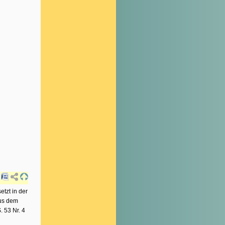
etzt in der
aus dem
 53 Nr. 4