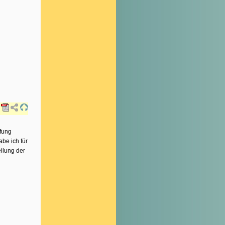
fung
be ich für
eilung der