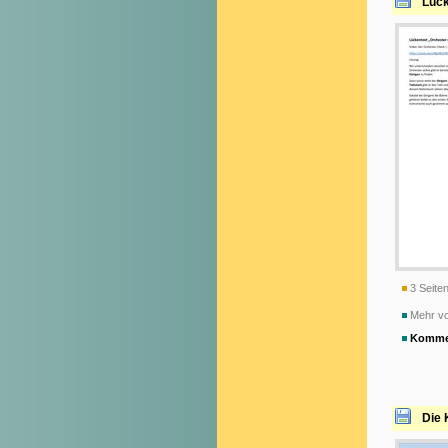
Lück
3 Seiten
Mehr v
Komme
Die 