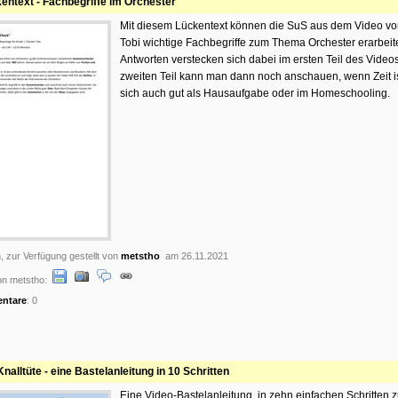
entext - Fachbegriffe im Orchester
Mit diesem Lückentext können die SuS aus dem Video v
Tobi wichtige Fachbegriffe zum Thema Orchester erarbeit
Antworten verstecken sich dabei im ersten Teil des Video
zweiten Teil kann man dann noch anschauen, wenn Zeit is
sich auch gut als Hausaufgabe oder im Homeschooling.
, zur Verfügung gestellt von
metstho
am 26.11.2021
on metstho:
ntare
: 0
Knalltüte - eine Bastelanleitung in 10 Schritten
Eine Video-Bastelanleitung, in zehn einfachen Schritten z