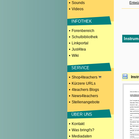
•
Sounds
Entwü
•
Videos
INFOTHEK
•
Forenbereich
•
Schulbibliothek
Instrum
•
Linkportal
•
Just4tea
•
Wiki
SERVICE
•
Inst
Shop4teachers
•
Kürzere URLs
•
4teachers Blogs
•
News4teachers
•
Stellenangebote
ÜBER UNS
•
Kontakt
•
Was bringt's?
•
Mediadaten