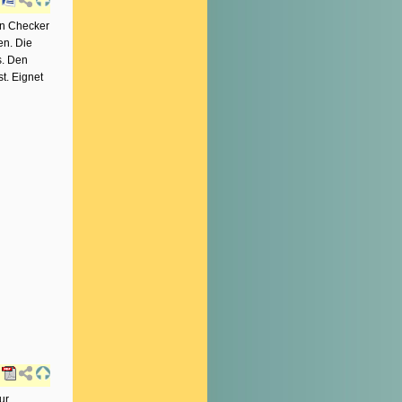
on Checker
en. Die
s. Den
t. Eignet
ur