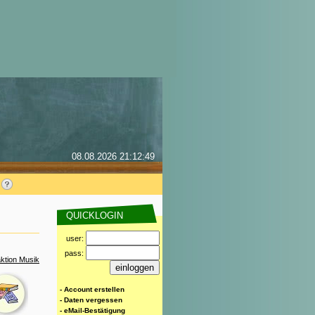
08.08.2026 21:12:49
QUICKLOGIN
user:
pass:
ktion Musik
- Account erstellen
- Daten vergessen
- eMail-Bestätigung