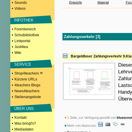
•
Sounds
Entwürfe
Material
For
•
Videos
INFOTHEK
•
Forenbereich
•
Schulbibliothek
Zahlungsverkehr [3]
•
Linkportal
•
Just4tea
•
Wiki
Bargeldloser Zahlungsverkehr 9.Kl
SERVICE
Dieses
Lehrv
•
Shop4teachers
Zahlu
•
Kürzere URLs
Lastsc
•
4teachers Blogs
•
News4teachers
Handy
•
Stellenangebote
Überwe
ÜBER UNS
•
Kontakt
1 Seite, zur Verfügung gestellt von
bluescou
•
Was bringt's?
Mehr von bluescout:
•
Mediadaten