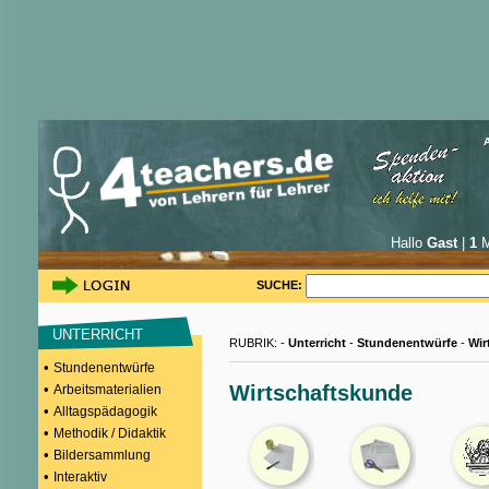
Hallo
Gast
|
1
M
SUCHE:
UNTERRICHT
RUBRIK: -
Unterricht
-
Stundenentwürfe
-
Wir
•
Stundenentwürfe
•
Wirtschaftskunde
Arbeitsmaterialien
•
Alltagspädagogik
•
Methodik / Didaktik
•
Bildersammlung
•
Interaktiv