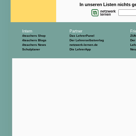
In unseren Listen nichts 
Intern
Partner
Fri
4teachers Shop
Das LehrerPanel
ZU
4teachers Blogs
Der Lehrerselbstverlag
Der
4teachers News
netzwerk-lernen.de
Leh
Schulplaner
Die LehrerApp
Neu