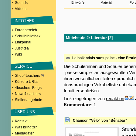
•
Sounds
Entwürfe
Material
For
•
Videos
INFOTHEK
•
Forenbereich
•
Schulbibliothek
Mittelstufe 2: Literatur [2]
•
Linkportal
•
Just4tea
•
Wiki
Le hollandais sans peine - eine Erstl
Die Schülerinnen und Schüler beher
SERVICE
"passé simple" an ausgewählten Ver
•
Shop4teachers
ihren wesentlichen Teilen sprachlich u
•
Kürzere URLs
dreisprachigen Vokabelliste unbekann
•
4teachers Blogs
Inhalt erschließen.
•
News4teachers
Link eingetragen von
redaktion
•
Stellenangebote
Kommentare
: 1
ÜBER UNS
Chanson "Vélo" von "Bénabar"
•
Kontakt
•
Was bringt's?
Stund
•
Mediadaten