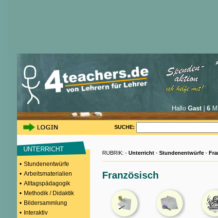
Hallo
Gast
|
6
Mi
SUCHE:
UNTERRICHT
RUBRIK: -
Unterricht
-
Stundenentwürfe
-
Fra
•
Stundenentwürfe
•
Französisch
Arbeitsmaterialien
•
Alltagspädagogik
•
Methodik / Didaktik
•
Bildersammlung
•
Interaktiv