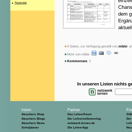
einze
•
Statistik
Chans
dem ge
Ergänz
aktue
6 Seiten, zur Verfügung gestellt von
mibbi
am
Mehr von mibbi:
Kommentare
: 3
In unseren Listen nichts 
Intern
Partner
Fri
4teachers Shop
Das LehrerPanel
ZU
4teachers Blogs
Der Lehrerselbstverlag
Der
4teachers News
netzwerk-lernen.de
Leh
Schulplaner
Die LehrerApp
Neu