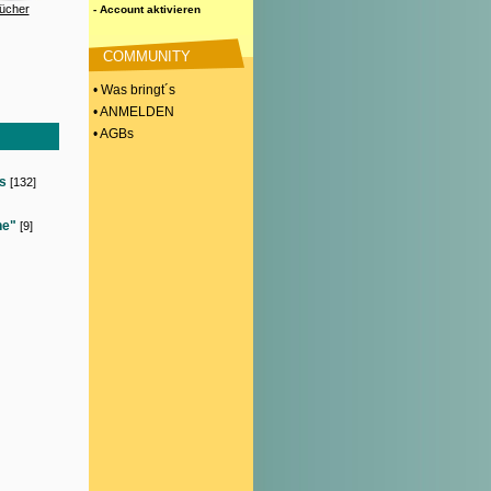
ücher
- Account aktivieren
COMMUNITY
• Was bringt´s
• ANMELDEN
• AGBs
es
[132]
ne"
[9]