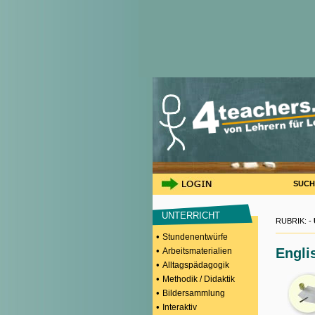
SUCH
UNTERRICHT
RUBRIK: -
•
Stundenentwürfe
•
Engli
Arbeitsmaterialien
•
Alltagspädagogik
•
Methodik / Didaktik
•
Bildersammlung
•
Interaktiv