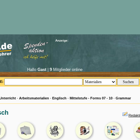
Anzeige:
Hallo
Gast
|
9
Mitglieder online
E:
Unterricht
-
Arbeitsmaterialien
-
Englisch
-
Mittelstufe - Forms 07 - 10
-
Grammar
sch
Redakti