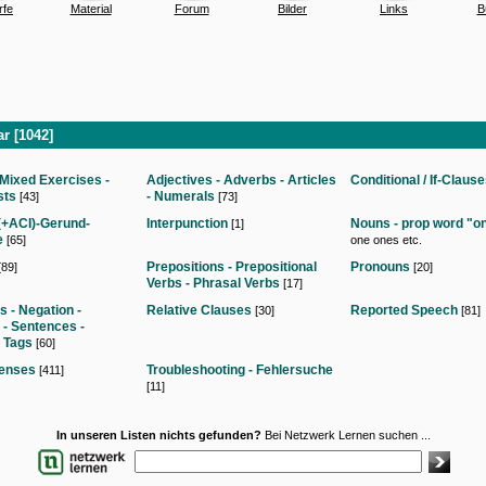
rfe
Material
Forum
Bilder
Links
B
 [1042]
 Mixed Exercises -
Adjectives - Adverbs - Articles
Conditional / If-Claus
sts
- Numerals
[43]
[73]
e(+ACI)-Gerund-
Interpunction
Nouns - prop word "o
[1]
e
[65]
one ones etc.
Prepositions - Prepositional
Pronouns
[89]
[20]
Verbs - Phrasal Verbs
[17]
s - Negation -
Relative Clauses
Reported Speech
[30]
[81]
- Sentences -
 Tags
[60]
Tenses
Troubleshooting - Fehlersuche
[411]
[11]
In unseren Listen nichts gefunden?
Bei Netzwerk Lernen suchen ...