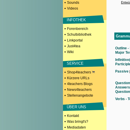
•
Sounds
Entwü
•
Videos
INFOTHEK
•
Forenbereich
•
Schulbibliothek
Grammar
•
Linkportal
•
Just4tea
Outline -
•
Wiki
Major Te
Infinitiv
SERVICE
Participl
Passive
•
Shop4teachers
•
Kürzere URLs
Question
•
4teachers Blogs
Answers 
•
News4teachers
Question
•
Stellenangebote
Verbs - 
ÜBER UNS
•
Kontakt
•
Was bringt's?
•
Mediadaten