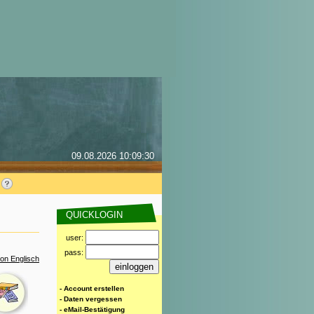
09.08.2026 10:09:30
QUICKLOGIN
user:
pass:
on Englisch
- Account erstellen
- Daten vergessen
- eMail-Bestätigung